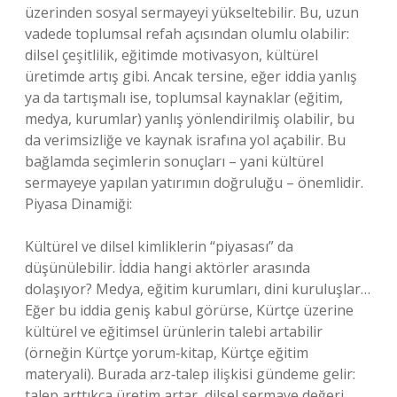
üzerinden sosyal sermayeyi yükseltebilir. Bu, uzun
vadede toplumsal refah açısından olumlu olabilir:
dilsel çeşitlilik, eğitimde motivasyon, kültürel
üretimde artış gibi. Ancak tersine, eğer iddia yanlış
ya da tartışmalı ise, toplumsal kaynaklar (eğitim,
medya, kurumlar) yanlış yönlendirilmiş olabilir, bu
da verimsizliğe ve kaynak israfına yol açabilir. Bu
bağlamda seçimlerin sonuçları – yani kültürel
sermayeye yapılan yatırımın doğruluğu – önemlidir.
Piyasa Dinamiği:
Kültürel ve dilsel kimliklerin “piyasası” da
düşünülebilir. İddia hangi aktörler arasında
dolaşıyor? Medya, eğitim kurumları, dini kuruluşlar…
Eğer bu iddia geniş kabul görürse, Kürtçe üzerine
kültürel ve eğitimsel ürünlerin talebi artabilir
(örneğin Kürtçe yorum‑kitap, Kürtçe eğitim
materyali). Burada arz‑talep ilişkisi gündeme gelir:
talep arttıkça üretim artar, dilsel sermaye değeri