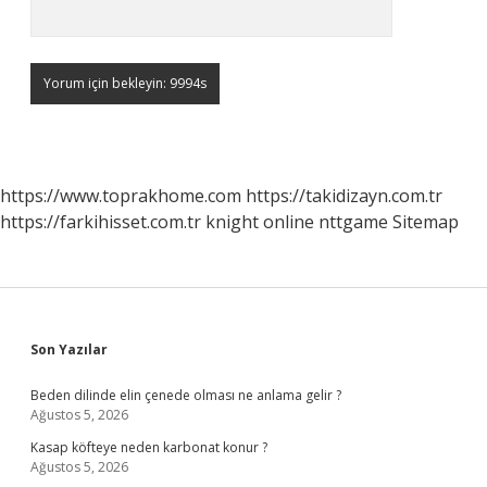
https://www.toprakhome.com
https://takidizayn.com.tr
https://farkihisset.com.tr
knight online
nttgame
Sitemap
Sidebar
Son Yazılar
Beden dilinde elin çenede olması ne anlama gelir ?
Ağustos 5, 2026
Kasap köfteye neden karbonat konur ?
Ağustos 5, 2026