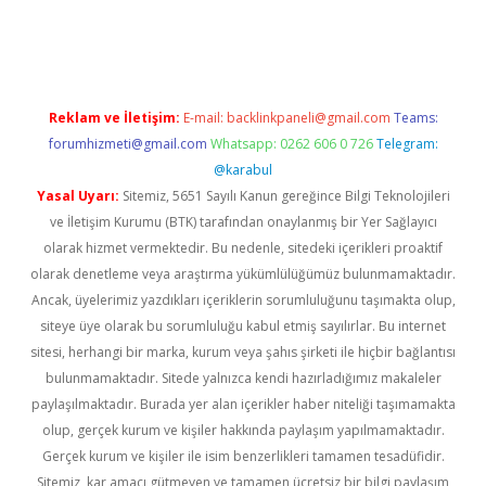
ci
Reklam ve İletişim:
E-mail:
backlinkpaneli@gmail.com
Teams:
forumhizmeti@gmail.com
Whatsapp: 0262 606 0 726
Telegram:
@karabul
Yasal Uyarı:
Sitemiz, 5651 Sayılı Kanun gereğince Bilgi Teknolojileri
ve İletişim Kurumu (BTK) tarafından onaylanmış bir Yer Sağlayıcı
olarak hizmet vermektedir. Bu nedenle, sitedeki içerikleri proaktif
olarak denetleme veya araştırma yükümlülüğümüz bulunmamaktadır.
Ancak, üyelerimiz yazdıkları içeriklerin sorumluluğunu taşımakta olup,
siteye üye olarak bu sorumluluğu kabul etmiş sayılırlar. Bu internet
sitesi, herhangi bir marka, kurum veya şahıs şirketi ile hiçbir bağlantısı
bulunmamaktadır. Sitede yalnızca kendi hazırladığımız makaleler
paylaşılmaktadır. Burada yer alan içerikler haber niteliği taşımamakta
olup, gerçek kurum ve kişiler hakkında paylaşım yapılmamaktadır.
Gerçek kurum ve kişiler ile isim benzerlikleri tamamen tesadüfidir.
Sitemiz, kar amacı gütmeyen ve tamamen ücretsiz bir bilgi paylaşım