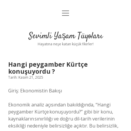
menüyü
Anasayfa
aç
Gizlilik Politikası
Sevimli Yaşam Tüyoları
Yasal Uyarı
Hayatına neşe katan küçük fikirler!
Hakkımızda
Hangi peygamber Kürtçe
konuşuyordu ?
Tarih: Kasım 21, 2025
Giriş: Ekonomistin Bakışı
Ekonomik analiz açısından bakıldığında, “Hangi
peygamber Kürtçe konuşuyordu?” gibi bir konu,
kaynakların sınırlılığı ve doğru dil‑tarih verilerinin
eksikliği nedeniyle belirsizliğe açıktır. Bu belirsizlik,