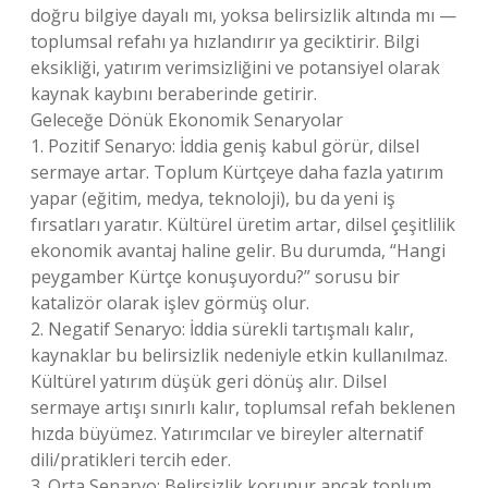
doğru bilgiye dayalı mı, yoksa belirsizlik altında mı —
toplumsal refahı ya hızlandırır ya geciktirir. Bilgi
eksikliği, yatırım verimsizliğini ve potansiyel olarak
kaynak kaybını beraberinde getirir.
Geleceğe Dönük Ekonomik Senaryolar
1. Pozitif Senaryo: İddia geniş kabul görür, dilsel
sermaye artar. Toplum Kürtçeye daha fazla yatırım
yapar (eğitim, medya, teknoloji), bu da yeni iş
fırsatları yaratır. Kültürel üretim artar, dilsel çeşitlilik
ekonomik avantaj haline gelir. Bu durumda, “Hangi
peygamber Kürtçe konuşuyordu?” sorusu bir
katalizör olarak işlev görmüş olur.
2. Negatif Senaryo: İddia sürekli tartışmalı kalır,
kaynaklar bu belirsizlik nedeniyle etkin kullanılmaz.
Kültürel yatırım düşük geri dönüş alır. Dilsel
sermaye artışı sınırlı kalır, toplumsal refah beklenen
hızda büyümez. Yatırımcılar ve bireyler alternatif
dili/pratikleri tercih eder.
3. Orta Senaryo: Belirsizlik korunur ancak toplum