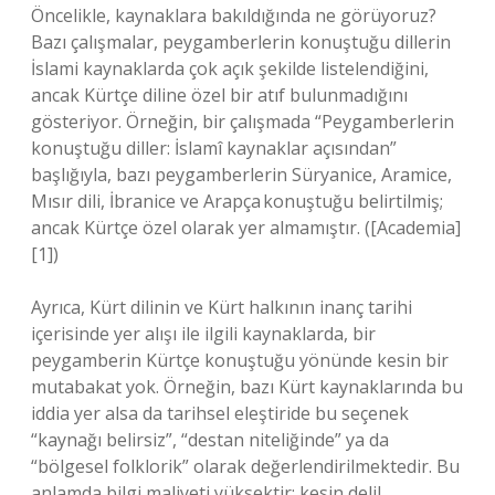
Öncelikle, kaynaklara bakıldığında ne görüyoruz?
Bazı çalışmalar, peygamberlerin konuştuğu dillerin
İslami kaynaklarda çok açık şekilde listelendiğini,
ancak Kürtçe diline özel bir atıf bulunmadığını
gösteriyor. Örneğin, bir çalışmada “Peygamberlerin
konuştuğu diller: İslamî kaynaklar açısından”
başlığıyla, bazı peygamberlerin Süryanice, Aramice,
Mısır dili, İbranice ve Arapça konuştuğu belirtilmiş;
ancak Kürtçe özel olarak yer almamıştır. ([Academia]
[1])
Ayrıca, Kürt dilinin ve Kürt halkının inanç tarihi
içerisinde yer alışı ile ilgili kaynaklarda, bir
peygamberin Kürtçe konuştuğu yönünde kesin bir
mutabakat yok. Örneğin, bazı Kürt kaynaklarında bu
iddia yer alsa da tarihsel eleştiride bu seçenek
“kaynağı belirsiz”, “destan niteliğinde” ya da
“bölgesel folklorik” olarak değerlendirilmektedir. Bu
anlamda bilgi maliyeti yüksektir: kesin delil