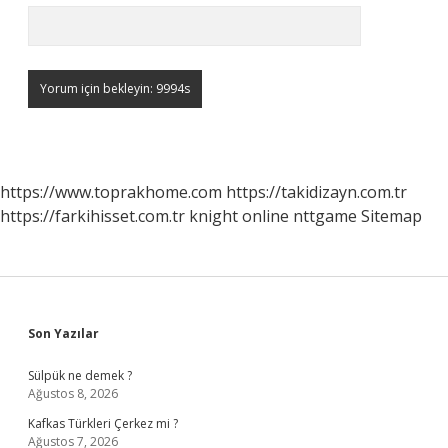
https://www.toprakhome.com
https://takidizayn.com.tr
https://farkihisset.com.tr
knight online
nttgame
Sitemap
Sidebar
Son Yazılar
Sülpük ne demek ?
Ağustos 8, 2026
Kafkas Türkleri Çerkez mi ?
Ağustos 7, 2026