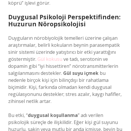
köprü” işlevi görür.
Duygusal Psikoloji Perspektifinden:
Huzurun Nöropsikolojisi
Duyguların nörobiyolojik temelleri üzerine çalışan
araştırmalar, belirli kokuların beynin parasempatik
sinir sistemi üzerinde yatıştırıcı bir etki yarattığını
göstermiştir.
Gül kokusu
ve tadı, serotonin ve
dopamin gibi “iyi hissettiren” nörotransmitterlerin
salgılanmasını destekler.
Gül suyu içmek
bu
nedenle birçok kişi için bilinçdışı bir rahatlama
biçimidir. Kişi, farkında olmadan kendi duygusal
regülasyonunu destekler; stres azalır, kaygı hafifler,
zihinsel netlik artar.
Bu etki, “
duygusal koşullanma
” adı verilen
psikolojik süreçle de ilişkilidir. Eğer kişi gül suyunu
huzurlu, sakin veya mutlu bir anda içmişse, beyin bu