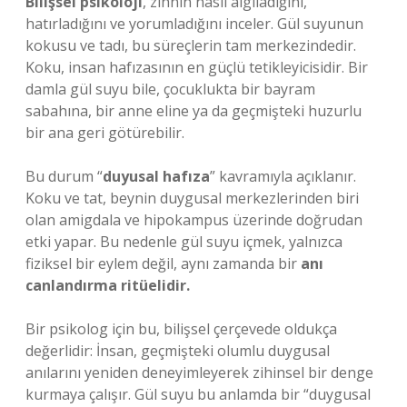
Bilişsel psikoloji
, zihnin nasıl algıladığını,
hatırladığını ve yorumladığını inceler. Gül suyunun
kokusu ve tadı, bu süreçlerin tam merkezindedir.
Koku, insan hafızasının en güçlü tetikleyicisidir. Bir
damla gül suyu bile, çocuklukta bir bayram
sabahına, bir anne eline ya da geçmişteki huzurlu
bir ana geri götürebilir.
Bu durum “
duyusal hafıza
” kavramıyla açıklanır.
Koku ve tat, beynin duygusal merkezlerinden biri
olan amigdala ve hipokampus üzerinde doğrudan
etki yapar. Bu nedenle gül suyu içmek, yalnızca
fiziksel bir eylem değil, aynı zamanda bir
anı
canlandırma ritüelidir.
Bir psikolog için bu, bilişsel çerçevede oldukça
değerlidir: İnsan, geçmişteki olumlu duygusal
anılarını yeniden deneyimleyerek zihinsel bir denge
kurmaya çalışır. Gül suyu bu anlamda bir “duygusal