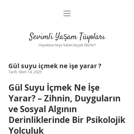
menüyü
Anasayfa
aç
Gizlilik Politikası
Sevimli Yaşam Tüyoları
Yasal Uyarı
Hayatına neşe katan küçük fikirler!
Hakkımızda
Gül suyu içmek ne işe yarar ?
Tarih: Ekim 14, 2025
Gül Suyu İçmek Ne İşe
Yarar? – Zihnin, Duyguların
ve Sosyal Algının
Derinliklerinde Bir Psikolojik
Yolculuk