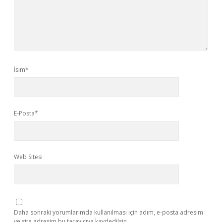
İsim*
E-Posta*
Web Sitesi
Daha sonraki yorumlarımda kullanılması için adım, e-posta adresim
ve site adresim bu tarayıcıya kaydedilsin.