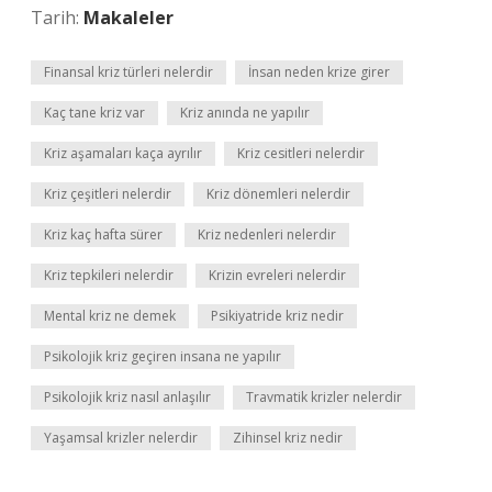
Tarih:
Makaleler
Finansal kriz türleri nelerdir
İnsan neden krize girer
Kaç tane kriz var
Kriz anında ne yapılır
Kriz aşamaları kaça ayrılır
Kriz cesitleri nelerdir
Kriz çeşitleri nelerdir
Kriz dönemleri nelerdir
Kriz kaç hafta sürer
Kriz nedenleri nelerdir
Kriz tepkileri nelerdir
Krizin evreleri nelerdir
Mental kriz ne demek
Psikiyatride kriz nedir
Psikolojik kriz geçiren insana ne yapılır
Psikolojik kriz nasıl anlaşılır
Travmatik krizler nelerdir
Yaşamsal krizler nelerdir
Zihinsel kriz nedir