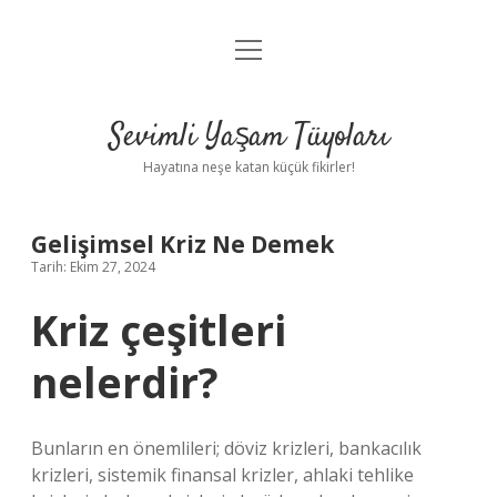
menüyü
Anasayfa
aç
Gizlilik Politikası
Sevimli Yaşam Tüyoları
Yasal Uyarı
Hayatına neşe katan küçük fikirler!
Hakkımızda
Gelişimsel Kriz Ne Demek
Tarih: Ekim 27, 2024
Kriz çeşitleri
nelerdir?
Bunların en önemlileri; döviz krizleri, bankacılık
krizleri, sistemik finansal krizler, ahlaki tehlike