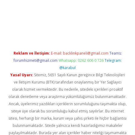
ci
Reklam ve İletişim:
E-mail:
backlinkpaneli@gmail.com
Teams:
forumhizmeti@gmail.com
Whatsapp: 0262 606 0 726
Telegram:
@karabul
Yasal Uyarı:
Sitemiz, 5651 Sayılı Kanun gereğince Bilgi Teknolojileri
ve İletişim Kurumu (BTK) tarafından onaylanmış bir Yer Sağlayıcı
olarak hizmet vermektedir. Bu nedenle, sitedeki içerikleri proaktif
olarak denetleme veya araştırma yükümlülüğümüz bulunmamaktadır.
Ancak, üyelerimiz yazdıkları içeriklerin sorumluluğunu taşımakta olup,
siteye üye olarak bu sorumluluğu kabul etmiş sayılırlar. Bu internet
sitesi, herhangi bir marka, kurum veya şahıs şirketi ile hiçbir bağlantısı
bulunmamaktadır. Sitede yalnızca kendi hazırladığımız makaleler
paylaşılmaktadır. Burada yer alan içerikler haber niteliği taşımamakta