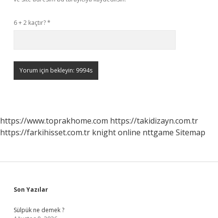
6 + 2 kaçtır?
*
https://www.toprakhome.com
https://takidizayn.com.tr
https://farkihisset.com.tr
knight online
nttgame
Sitemap
Sidebar
Son Yazılar
Sülpük ne demek ?