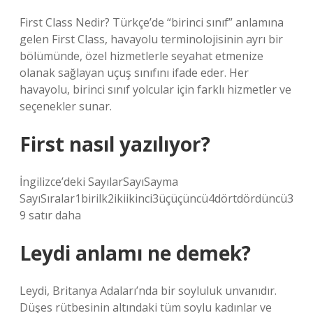
First Class Nedir? Türkçe’de “birinci sınıf” anlamına
gelen First Class, havayolu terminolojisinin ayrı bir
bölümünde, özel hizmetlerle seyahat etmenize
olanak sağlayan uçuş sınıfını ifade eder. Her
havayolu, birinci sınıf yolcular için farklı hizmetler ve
seçenekler sunar.
First nasıl yazılıyor?
İngilizce’deki SayılarSayıSayma
SayıSıralar1birilk2ikiikinci3üçüçüncü4dörtdördüncü3
9 satır daha
Leydi anlamı ne demek?
Leydi, Britanya Adaları’nda bir soyluluk unvanıdır.
Düşes rütbesinin altındaki tüm soylu kadınlar ve