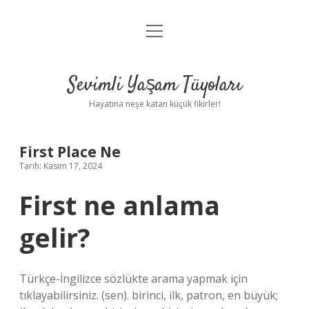
menüyü
Anasayfa
aç
Gizlilik Politikası
Sevimli Yaşam Tüyoları
Yasal Uyarı
Hayatına neşe katan küçük fikirler!
Hakkımızda
First Place Ne
Tarih: Kasım 17, 2024
First ne anlama
gelir?
Türkçe-İngilizce sözlükte arama yapmak için
tıklayabilirsiniz. (sen). birinci, ilk, patron, en büyük;