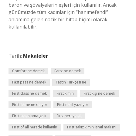
baron ve şövalyelerin eşleri için kullanılır. Ancak
günümüzde tüm kadınlar için “hanımefendi”
anlamına gelen nazik bir hitap biçimi olarak
kullanılabilir.
Tarih:
Makaleler
Comfort ne demek
Farst ne demek
Fast pass ne demek
Fastin Türkçesi ne
First class ne demek
First kimin
First kişi ne demek
First name ne oluyor
First nasıl yazılıyor
First ne anlama gelir
First nereye ait
First of all nerede kullanılır
First sakız kimin İsrail malı mı