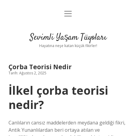
menüyü
Anasayfa
aç
Gizlilik Politikası
Sevimli Yaşam Tüyoları
Yasal Uyarı
Hayatına neşe katan küçük fikirler!
Hakkımızda
Çorba Teorisi Nedir
Tarih: Ağustos 2, 2025
İlkel çorba teorisi
nedir?
Canlıların cansız maddelerden meydana geldiği fikri,
Antik Yunanlılardan beri ortaya atılan ve