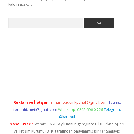
kaldırılacaktır.
Arama
etci
Reklam ve İletişim:
E-mail:
backlinkpaneli@gmail.com
Teams:
forumhizmeti@gmail.com
Whatsapp: 0262 606 0 726
Telegram:
@karabul
Yasal Uyarı:
Sitemiz, 5651 Sayılı Kanun gereğince Bilgi Teknolojileri
ve İletişim Kurumu (BTK) tarafından onaylanmış bir Yer Sağlayıcı