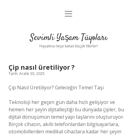
menüyü
Anasayfa
aç
Gizlilik Politikası
Sevimli Yaşam Tüyoları
Yasal Uyarı
Hayatına neşe katan küçük fikirler!
Hakkımızda
Çip nasıl üretiliyor ?
Tarih: Aralık 30, 2025
Çip Nasıl Üretiliyor? Geleceğin Temel Taşı
Teknoloji her geçen gün daha hızlı gelişiyor ve
hemen her şeyin dijitalleştiği bu dünyada çipler, bu
dijital dönüşümün temel yapı taşlarını oluşturuyor.
Birçok cihazın, akıllı telefonlardan bilgisayarlara,
otomobillerden medikal cihazlara kadar her şeyin