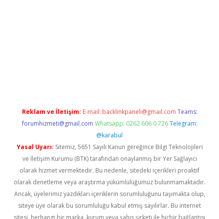
betci
Reklam ve İletişim:
E-mail:
backlinkpaneli@gmail.com
Teams:
forumhizmeti@gmail.com
Whatsapp: 0262 606 0 726
Telegram:
@karabul
Yasal Uyarı:
Sitemiz, 5651 Sayılı Kanun gereğince Bilgi Teknolojileri
ve İletişim Kurumu (BTK) tarafından onaylanmış bir Yer Sağlayıcı
olarak hizmet vermektedir. Bu nedenle, sitedeki içerikleri proaktif
olarak denetleme veya araştırma yükümlülüğümüz bulunmamaktadır.
Ancak, üyelerimiz yazdıkları içeriklerin sorumluluğunu taşımakta olup,
siteye üye olarak bu sorumluluğu kabul etmiş sayılırlar. Bu internet
sitesi, herhangi bir marka, kurum veya şahıs şirketi ile hiçbir bağlantısı