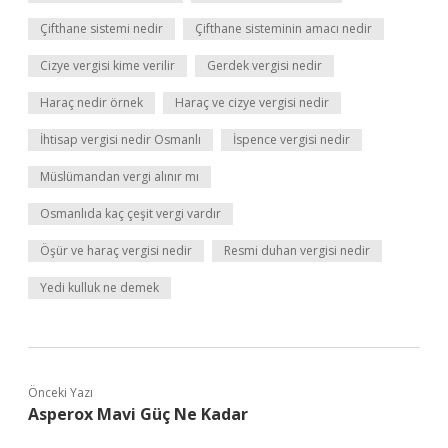
Çifthane sistemi nedir
Çifthane sisteminin amacı nedir
Cizye vergisi kime verilir
Gerdek vergisi nedir
Haraç nedir örnek
Haraç ve cizye vergisi nedir
İhtisap vergisi nedir Osmanlı
İspence vergisi nedir
Müslümandan vergi alınır mı
Osmanlıda kaç çeşit vergi vardır
Öşür ve haraç vergisi nedir
Resmi duhan vergisi nedir
Yedi kulluk ne demek
Önceki Yazı
Asperox Mavi Güç Ne Kadar