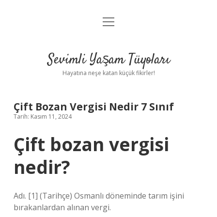
menüyü
Anasayfa
aç
Gizlilik Politikası
Sevimli Yaşam Tüyoları
Yasal Uyarı
Hayatına neşe katan küçük fikirler!
Hakkımızda
Çift Bozan Vergisi Nedir 7 Sınıf
Tarih: Kasım 11, 2024
Çift bozan vergisi
nedir?
Adı. [1] (Tarihçe) Osmanlı döneminde tarım işini
bırakanlardan alınan vergi.