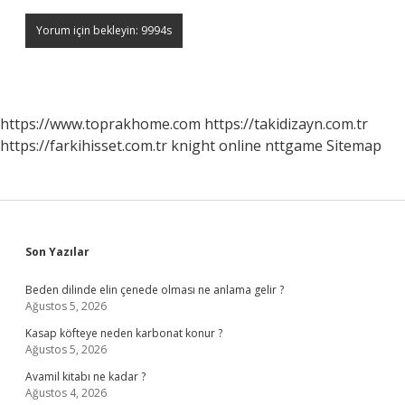
https://www.toprakhome.com
https://takidizayn.com.tr
https://farkihisset.com.tr
knight online
nttgame
Sitemap
Sidebar
Son Yazılar
Beden dilinde elin çenede olması ne anlama gelir ?
Ağustos 5, 2026
Kasap köfteye neden karbonat konur ?
Ağustos 5, 2026
Avamil kitabı ne kadar ?
Ağustos 4, 2026