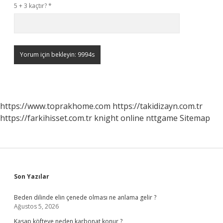
5 + 3 kaçtır?
*
https://www.toprakhome.com
https://takidizayn.com.tr
https://farkihisset.com.tr
knight online
nttgame
Sitemap
Sidebar
Son Yazılar
Beden dilinde elin çenede olması ne anlama gelir ?
Ağustos 5, 2026
Kasap köfteye neden karbonat konur ?