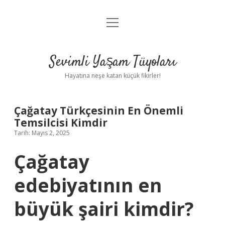
menüyü
Anasayfa
aç
Gizlilik Politikası
Sevimli Yaşam Tüyoları
Yasal Uyarı
Hayatına neşe katan küçük fikirler!
Hakkımızda
Çağatay Türkçesinin En Önemli
Temsilcisi Kimdir
Tarih: Mayıs 2, 2025
Çağatay
edebiyatının en
büyük şairi kimdir?