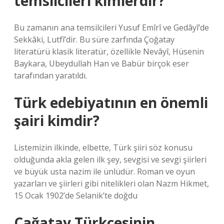
temsilcileri kimlerdir?
Bu zamanın ana temsilcileri Yusuf Emîrî ve Gedâyî’de
Sekkâki, Lutfî’dir. Bu süre zarfında Çoğatay
literatürü klasik literatür, özellikle Nevâyî, Hüsenin
Baykara, Ubeydullah Han ve Babür birçok eser
tarafından yaratıldı.
Türk edebiyatının en önemli
şairi kimdir?
Listemizin ilkinde, elbette, Türk şiiri söz konusu
olduğunda akla gelen ilk şey, sevgisi ve sevgi şiirleri
ve büyük usta nazim ile ünlüdür. Roman ve oyun
yazarları ve şiirleri gibi nitelikleri olan Nazm Hikmet,
15 Ocak 1902’de Selanik’te doğdu
Çağatay Türkçesinin