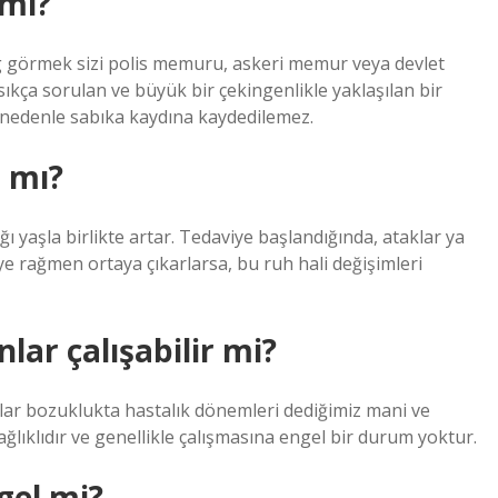
 mi?
og görmek sizi polis memuru, askeri memur veya devlet
a sorulan ve büyük bir çekingenlikle yaklaşılan bir
u nedenle sabıka kaydına kaydedilemez.
r mı?
ı yaşla birlikte artar. Tedaviye başlandığında, ataklar ya
ye rağmen ortaya çıkarlarsa, bu ruh hali değişimleri
lar çalışabilir mi?
olar bozuklukta hastalık dönemleri dediğimiz mani ve
lıklıdır ve genellikle çalışmasına engel bir durum yoktur.
gel mi?