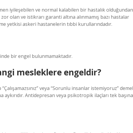
en iyileşebilen ve normal kalabilen bir hastalık olduğundan
i zor olan ve istikrarı garanti altına alınmamış bazı hastalar
rme yetkisi askeri hastanelerin tıbbi kurullarındadır.
sinde bir engel bulunmamaktadır.
angi mesleklere engeldir?
dip “Çalışamazsınız” veya “Sorunlu insanlar istemiyoruz” deme
a aykırıdır. Antidepresan veya psikotropik ilaçları tek başına