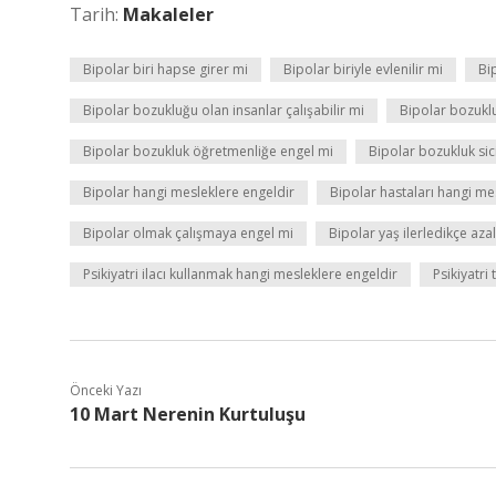
Tarih:
Makaleler
Bipolar biri hapse girer mi
Bipolar biriyle evlenilir mi
Bi
Bipolar bozukluğu olan insanlar çalışabilir mi
Bipolar bozukl
Bipolar bozukluk öğretmenliğe engel mi
Bipolar bozukluk sici
Bipolar hangi mesleklere engeldir
Bipolar hastaları hangi m
Bipolar olmak çalışmaya engel mi
Bipolar yaş ilerledikçe azal
Psikiyatri ilacı kullanmak hangi mesleklere engeldir
Psikiyatri
Önceki Yazı
10 Mart Nerenin Kurtuluşu