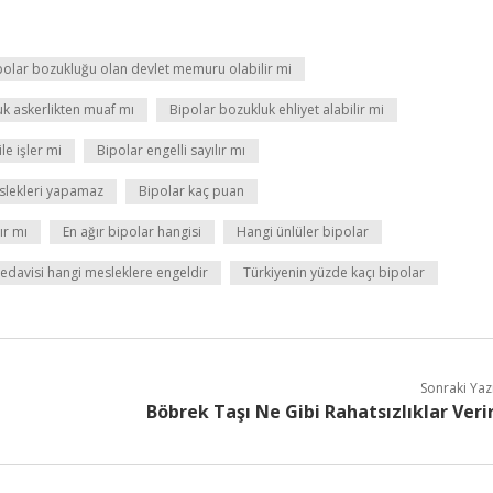
polar bozukluğu olan devlet memuru olabilir mi
uk askerlikten muaf mı
Bipolar bozukluk ehliyet alabilir mi
le işler mi
Bipolar engelli sayılır mı
eslekleri yapamaz
Bipolar kaç puan
ır mı
En ağır bipolar hangisi
Hangi ünlüler bipolar
 tedavisi hangi mesleklere engeldir
Türkiyenin yüzde kaçı bipolar
Sonraki Yaz
Böbrek Taşı Ne Gibi Rahatsızlıklar Veri