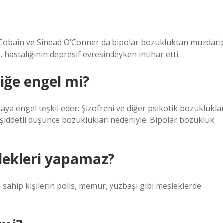
t Cobain ve Sinead O’Conner da bipolar bozukluktan muzdari
, hastalığının depresif evresindeyken intihar etti.
iğe engel mi?
aya engel teşkil eder: Şizofreni ve diğer psikotik bozukluklar
şiddetli düşünce bozuklukları nedeniyle. Bipolar bozukluk:
slekleri yapamaz?
 sahip kişilerin polis, memur, yüzbaşı gibi mesleklerde