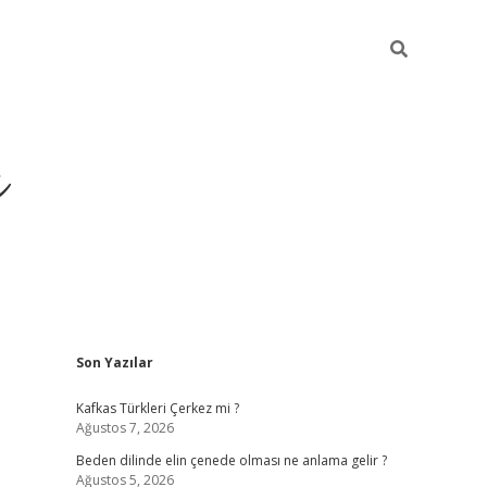
ı
Sidebar
Son Yazılar
betci
Kafkas Türkleri Çerkez mi ?
Ağustos 7, 2026
Beden dilinde elin çenede olması ne anlama gelir ?
Ağustos 5, 2026