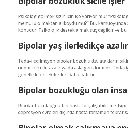
Bipolar bozukluk sicile işler
Psikolog görmek sizin için işe yarıyor mu? “Psikol
memuru olmaktan alıkoydu mu?” Bu, kamuoyunda sıkç
konudur. Psikolojik destek almak suç değildir ve b
Bipolar yaş ilerledikçe azalı
Tedavi edilmeyen bipolar bozuklukta, atakların sıklığ
önemli ölçüde azalır ya da asla geri dönmez. Tedavi
genellikle öncekilerden daha hafiftir.
Bipolar bozukluğu olan insan
Bipolar bozukluğu olan hastalar çalışabilir mi? Bip
depresyon evreleri dışında hasta tamamen tekrar sağ
Bipolar olmak çalışmaya en