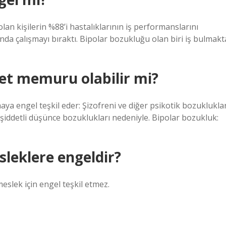
an kişilerin %88’i hastalıklarının iş performanslarını
şında çalışmayı bıraktı. Bipolar bozukluğu olan biri iş bulmakt
let memuru olabilir mi?
aya engel teşkil eder: Şizofreni ve diğer psikotik bozukluklar
şiddetli düşünce bozuklukları nedeniyle. Bipolar bozukluk:
sleklere engeldir?
eslek için engel teşkil etmez.