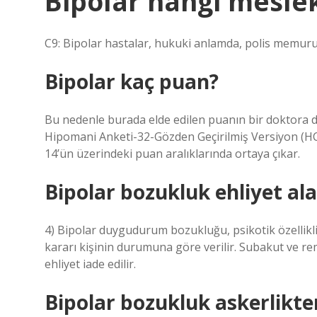
Bipolar hangi meslek
C9: Bipolar hastalar, hukuki anlamda, polis memuru,
Bipolar kaç puan?
Bu nedenle burada elde edilen puanın bir doktora da
Hipomani Anketi-32-Gözden Geçirilmiş Versiyon (HCL-3
14’ün üzerindeki puan aralıklarında ortaya çıkar.
Bipolar bozukluk ehliyet ala
4) Bipolar duygudurum bozukluğu, psikotik özellikli
kararı kişinin durumuna göre verilir. Subakut ve r
ehliyet iade edilir.
Bipolar bozukluk askerlikt