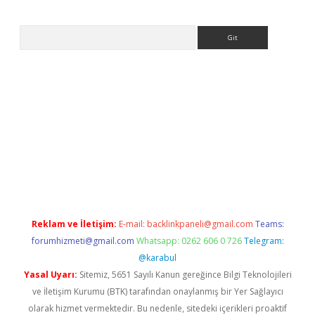
Arama
tci
Reklam ve İletişim:
E-mail:
backlinkpaneli@gmail.com
Teams:
forumhizmeti@gmail.com
Whatsapp: 0262 606 0 726
Telegram:
@karabul
Yasal Uyarı:
Sitemiz, 5651 Sayılı Kanun gereğince Bilgi Teknolojileri
ve İletişim Kurumu (BTK) tarafından onaylanmış bir Yer Sağlayıcı
olarak hizmet vermektedir. Bu nedenle, sitedeki içerikleri proaktif