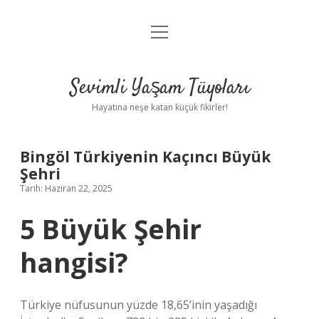
menüyü
Anasayfa
aç
Gizlilik Politikası
Sevimli Yaşam Tüyoları
Yasal Uyarı
Hayatına neşe katan küçük fikirler!
Hakkımızda
Bingöl Türkiyenin Kaçıncı Büyük
Şehri
Tarih: Haziran 22, 2025
5 Büyük Şehir
hangisi?
Türkiye nüfusunun yüzde 18,65’inin yaşadığı