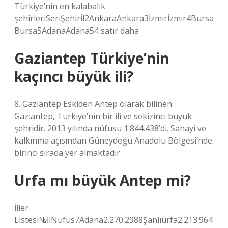
Türkiye’nin en kalabalık
şehirleriSeriŞehirİl2AnkaraAnkara3İzmirİzmir4Bursa
Bursa5AdanaAdana54 satır daha
Gaziantep Türkiye’nin
kaçıncı büyük ili?
8. Gaziantep Eskiden Antep olarak bilinen
Gaziantep, Türkiye’nin bir ili ve sekizinci büyük
şehridir. 2013 yılında nüfusu 1.844.438’di. Sanayi ve
kalkınma açısından Güneydoğu Anadolu Bölgesi’nde
birinci sırada yer almaktadır.
Urfa mı büyük Antep mi?
İller
Listesi№İlNüfus7Adana2.270.2988Şanlıurfa2.213.964