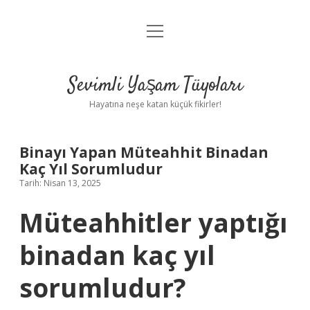
menüyü
Anasayfa
aç
Gizlilik Politikası
Sevimli Yaşam Tüyoları
Yasal Uyarı
Hayatına neşe katan küçük fikirler!
Hakkımızda
Binayı Yapan Müteahhit Binadan
Kaç Yıl Sorumludur
Tarih: Nisan 13, 2025
Müteahhitler yaptığı
binadan kaç yıl
sorumludur?