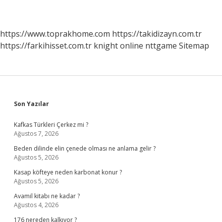
https://www.toprakhome.com
https://takidizayn.com.tr
https://farkihisset.com.tr
knight online
nttgame
Sitemap
Sidebar
Son Yazılar
Kafkas Türkleri Çerkez mi ?
Ağustos 7, 2026
Beden dilinde elin çenede olması ne anlama gelir ?
Ağustos 5, 2026
Kasap köfteye neden karbonat konur ?
Ağustos 5, 2026
Avamil kitabı ne kadar ?
Ağustos 4, 2026
176 nereden kalkıyor ?