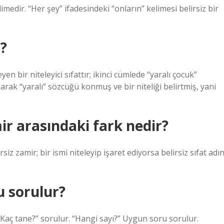
limedir. “Her şey” ifadesindeki “onların” kelimesi belirsiz bir
r?
en bir niteleyici sıfattır; ikinci cümlede “yaralı çocuk”
arak “yaralı” sözcüğü konmuş ve bir niteliği belirtmiş, yani
amir arasındaki fark nedir?
siz zamir; bir ismi niteleyip işaret ediyorsa belirsiz sıfat adın
u sorulur?
, Kaç tane?” sorulur. “Hangi sayı?” Uygun soru sorulur.