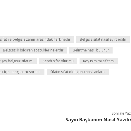
 sıfat ile belgisiz zamir arasındaki fark nedir
Belgisiz sıfat nasıl ayırt edilir
Belgisizlik bildiren sözcükler nelerdir
Belirtme nasıl bulunur
 şey belgisiz sıfat mı
Kendi sıfat olur mu
Köy isim mi sıfat mı
ak için hangi soru sorulur
Sıfatın sıfat olduğunu nasıl anlarız
Sonraki Yaz
Sayın Başkanım Nasıl Yazılı