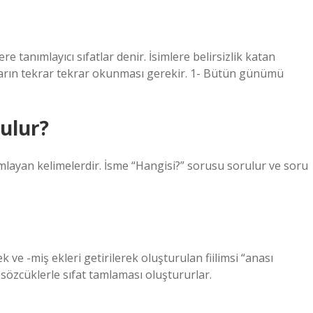
re tanımlayıcı sıfatlar denir. İsimlere belirsizlik katan
apların tekrar tekrar okunması gerekir. 1- Bütün günümü
rulur?
anımlayan kelimelerdir. İsme “Hangisi?” sorusu sorulur ve soru
ecek ve -miş ekleri getirilerek oluşturulan fiilimsi “anası
n sözcüklerle sıfat tamlaması oluştururlar.