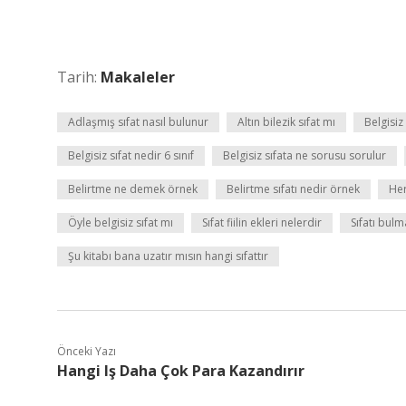
Tarih:
Makaleler
Adlaşmış sıfat nasıl bulunur
Altın bilezik sıfat mı
Belgisiz
Belgisiz sıfat nedir 6 sınıf
Belgisiz sıfata ne sorusu sorulur
Belirtme ne demek örnek
Belirtme sıfatı nedir örnek
Her
Öyle belgisiz sıfat mı
Sıfat fiilin ekleri nelerdir
Sıfatı bulm
Şu kitabı bana uzatır mısın hangi sıfattır
Önceki Yazı
Hangi Iş Daha Çok Para Kazandırır