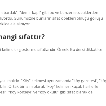
“cam bardak”, “demir kapı” gibi bu ve benzeri sözcüklerden
nılıyordu. Günümüzde bunların sıfat öbekleri olduğu görüşü
kilde ele alınıyor.
hangi sıfattır?
ibi kelimeler gösterme sıfatlarıdır. Örnek: Bu dersi dikkatlice
 yazılmalıdır. “Köy” kelimesi aynı zamanda “köy gazetesi”, “kö
bilir. Ortak bir isim olarak “köy” kelimesi küçük harflerle
si”, “köy konseyi” ve “köy okulu” gibi sıfat olarak da