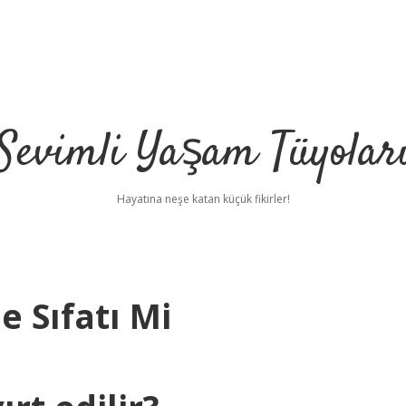
Sevimli Yaşam Tüyolar
Hayatına neşe katan küçük fikirler!
e Sıfatı Mi