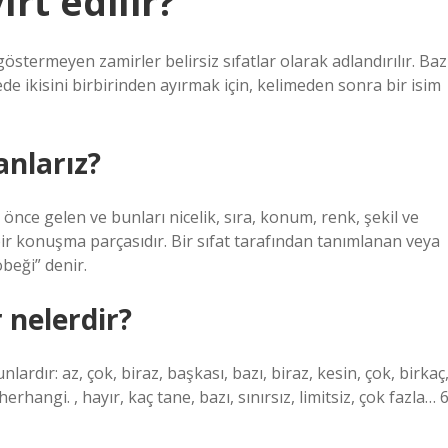
ırt edilir?
göstermeyen zamirler belirsiz sıfatlar olarak adlandırılır. Baz
lede ikisini birbirinden ayırmak için, kelimeden sonra bir isim
anlarız?
 önce gelen ve bunları nicelik, sıra, konum, renk, şekil ve
 bir konuşma parçasıdır. Bir sıfat tarafından tanımlanan veya
beği” denir.
r nelerdir?
unlardır: az, çok, biraz, başkası, bazı, biraz, kesin, çok, birkaç
erhangi. , hayır, kaç tane, bazı, sınırsız, limitsiz, çok fazla… 