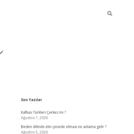
ı
Sidebar
Son Yazılar
betci
Kafkas Türkleri Çerkez mi ?
Ağustos 7, 2026
Beden dilinde elin çenede olması ne anlama gelir ?
Ağustos 5, 2026