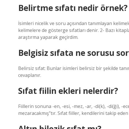
Belirtme sıfatı nedir örnek?
İsimleri nicelik ve soru açısından tanımlayan kelimele
kelimelere de gösterge sıfatları denir. 2- Bazı kit
araştırma yaparak geçirdim.
Belgisiz sıfata ne sorusu so
Belirsiz sıfat: Bunlar isimleri belirsiz bir şekilde t
cevaplanır.
Sıfat fiilin ekleri nelerdir?
Fiillerin sonuna -en, -esi, -mez, -ar, -di(k), -di(ği), -
mezaracakmış”tır. Sıfat fiiller, kendilerini takip ede
Altın bilezik sıfat mı?