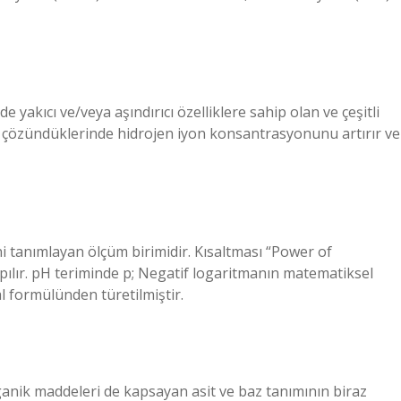
de yakıcı ve/veya aşındırıcı özelliklere sahip olan ve çeşitli
da çözündüklerinde hidrojen iyon konsantrasyonunu artırır ve
ini tanımlayan ölçüm birimidir. Kısaltması “Power of
apılır. pH teriminde p; Negatif logaritmanın matematiksel
l formülünden türetilmiştir.
rganik maddeleri de kapsayan asit ve baz tanımının biraz