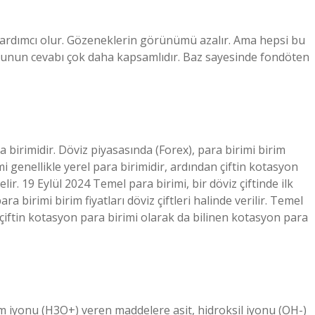
yardımcı olur. Gözeneklerin görünümü azalır. Ama hepsi bu
rusunun cevabı çok daha kapsamlıdır. Baz sayesinde fondöten
a birimidir. Döviz piyasasında (Forex), para birimi birim
rimi genellikle yerel para birimidir, ardından çiftin kotasyon
ir. 19 Eylül 2024 Temel para birimi, bir döviz çiftinde ilk
a birimi birim fiyatları döviz çiftleri halinde verilir. Temel
n çiftin kotasyon para birimi olarak da bilinen kotasyon para
iyonu (H3O+) veren maddelere asit, hidroksil iyonu (OH-)