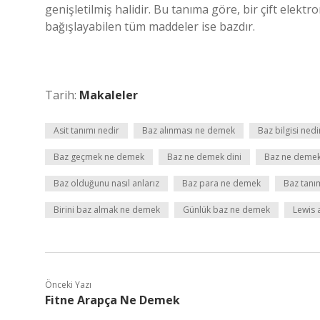
genişletilmiş halidir. Bu tanıma göre, bir çift elektr
bağışlayabilen tüm maddeler ise bazdır.
Tarih:
Makaleler
Asit tanımı nedir
Baz alınması ne demek
Baz bilgisi nedi
Baz geçmek ne demek
Baz ne demek dini
Baz ne demek
Baz olduğunu nasıl anlarız
Baz para ne demek
Baz tanım
Birini baz almak ne demek
Günlük baz ne demek
Lewis 
Önceki Yazı
Fitne Arapça Ne Demek