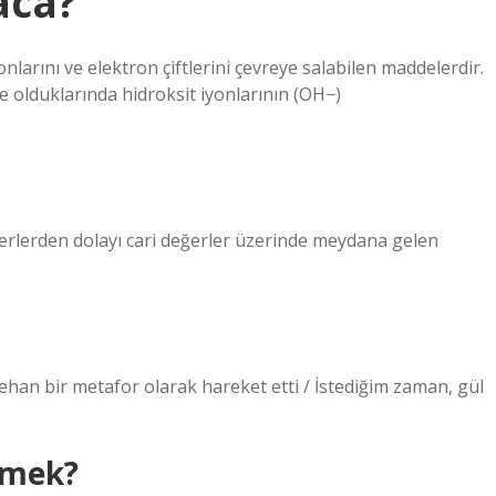
aca?
nlarını ve elektron çiftlerini çevreye salabilen maddelerdir.
ize olduklarında hidroksit iyonlarının (OH−)
rlerden dolayı cari değerler üzerinde meydana gelen
n dehan bir metafor olarak hareket etti / İstediğim zaman, gül
emek?