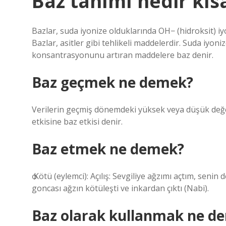
Baz tanımı nedir kıs
Bazlar, suda iyonize olduklarında OH− (hidroksit) iyo
Bazlar, asitler gibi tehlikeli maddelerdir. Suda iyon
konsantrasyonunu artıran maddelere baz denir.
Baz geçmek ne demek?
Verilerin geçmiş dönemdeki yüksek veya düşük değe
etkisine baz etkisi denir.
Baz etmek ne demek?
ѻ Kötü (eylemci): Açılış: Sevgiliye ağzımı açtım, seni
goncası ağzın kötüleşti ve inkardan çıktı (Nabi).
Baz olarak kullanmak ne d