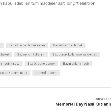
on kabul edebilen tüm maddeler asit, bir çift elektron
r
Baz etkisi ne demek örnek
Baz etmek ne demek
 hukuk
Baz ne için kullanılır
Baz olarak kullanmak ne demek
ı nedir kısaca
Baz ücret ne demek
Bazın anlamı nedir
asit baz tanımı nedir
pH nedir tanımı
Sonraki Yaz
Memorial Day Nasıl Kutlanı