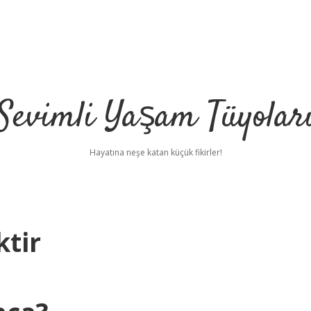
Sevimli Yaşam Tüyolar
Hayatına neşe katan küçük fikirler!
tir