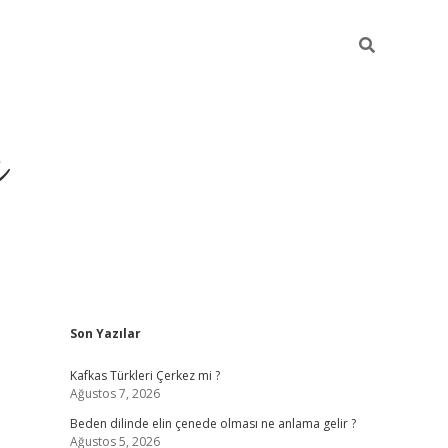
ı
Sidebar
Son Yazılar
betci
Kafkas Türkleri Çerkez mi ?
Ağustos 7, 2026
Beden dilinde elin çenede olması ne anlama gelir ?
Ağustos 5, 2026