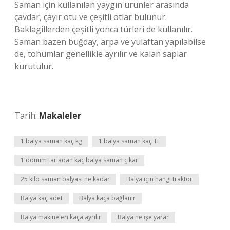
Saman için kullanılan yaygın ürünler arasında
çavdar, çayır otu ve çeşitli otlar bulunur.
Baklagillerden çeşitli yonca türleri de kullanılır.
Saman bazen buğday, arpa ve yulaftan yapılabilse
de, tohumlar genellikle ayrılır ve kalan saplar
kurutulur.
Tarih:
Makaleler
1 balya saman kaç kg
1 balya saman kaç TL
1 dönüm tarladan kaç balya saman çıkar
25 kilo saman balyası ne kadar
Balya için hangi traktör
Balya kaç adet
Balya kaça bağlanır
Balya makineleri kaça ayrılır
Balya ne işe yarar