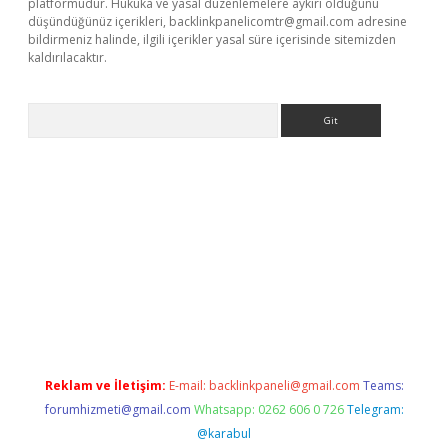
platformudur. Hukuka ve yasal düzenlemelere aykırı olduğunu
düşündüğünüz içerikleri,
backlinkpanelicomtr@gmail.com
adresine
bildirmeniz halinde, ilgili içerikler yasal süre içerisinde sitemizden
kaldırılacaktır.
Arama
tci
Reklam ve İletişim:
E-mail:
backlinkpaneli@gmail.com
Teams:
forumhizmeti@gmail.com
Whatsapp: 0262 606 0 726
Telegram:
@karabul