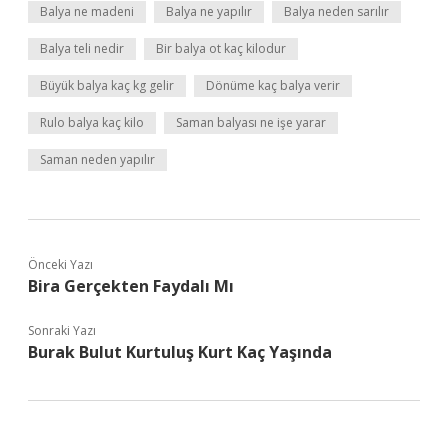
Balya ne madeni
Balya ne yapılır
Balya neden sarılır
Balya teli nedir
Bir balya ot kaç kilodur
Büyük balya kaç kg gelir
Dönüme kaç balya verir
Rulo balya kaç kilo
Saman balyası ne işe yarar
Saman neden yapılır
Önceki Yazı
Bira Gerçekten Faydalı Mı
Sonraki Yazı
Burak Bulut Kurtuluş Kurt Kaç Yaşında