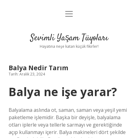
menüyü
Anasayfa
aç
Gizlilik Politikası
Sevimli Yaşam Tüyoları
Yasal Uyarı
Hayatına neşe katan küçük fikirler!
Hakkımızda
Balya Nedir Tarım
Tarih: Aralık 23, 2024
Balya ne işe yarar?
Balyalama aslında ot, saman, saman veya yeşil yemi
paketleme işlemidir. Başka bir deyişle, balyalama
otları iplerle veya tellerle sarmayı ve gerektiğinde
açıp kullanmayı içerir. Balya makineleri dört şekilde