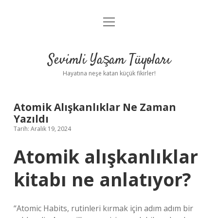
menüyü
Anasayfa
aç
Gizlilik Politikası
Sevimli Yaşam Tüyoları
Yasal Uyarı
Hayatına neşe katan küçük fikirler!
Hakkımızda
Atomik Alışkanlıklar Ne Zaman
Yazıldı
Tarih: Aralık 19, 2024
Atomik alışkanlıklar
kitabı ne anlatıyor?
“Atomic Habits, rutinleri kırmak için adım adım bir