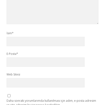
İsim*
E-Posta*
Web Sitesi
Daha sonraki yorumlarımda kullanılması için adım, e-posta adresim
ve site adresim bu tarayıcıya kaydedilsin.