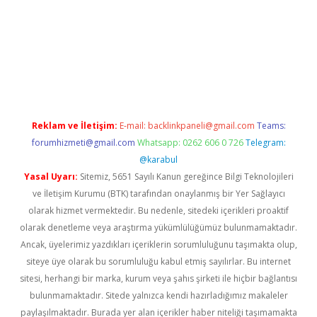
ci
Reklam ve İletişim:
E-mail:
backlinkpaneli@gmail.com
Teams:
forumhizmeti@gmail.com
Whatsapp: 0262 606 0 726
Telegram:
@karabul
Yasal Uyarı:
Sitemiz, 5651 Sayılı Kanun gereğince Bilgi Teknolojileri
ve İletişim Kurumu (BTK) tarafından onaylanmış bir Yer Sağlayıcı
olarak hizmet vermektedir. Bu nedenle, sitedeki içerikleri proaktif
olarak denetleme veya araştırma yükümlülüğümüz bulunmamaktadır.
Ancak, üyelerimiz yazdıkları içeriklerin sorumluluğunu taşımakta olup,
siteye üye olarak bu sorumluluğu kabul etmiş sayılırlar. Bu internet
sitesi, herhangi bir marka, kurum veya şahıs şirketi ile hiçbir bağlantısı
bulunmamaktadır. Sitede yalnızca kendi hazırladığımız makaleler
paylaşılmaktadır. Burada yer alan içerikler haber niteliği taşımamakta