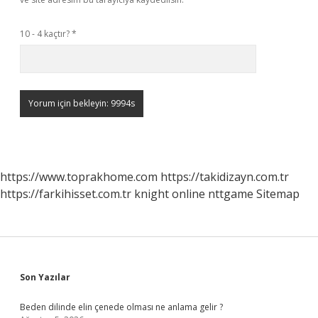
10 - 4 kaçtır?
*
https://www.toprakhome.com
https://takidizayn.com.tr
https://farkihisset.com.tr
knight online
nttgame
Sitemap
Sidebar
Son Yazılar
Beden dilinde elin çenede olması ne anlama gelir ?