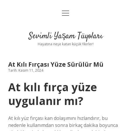
menüyü
Anasayfa
aç
Gizlilik Politikası
Sevimli Yaşam Tüyoları
Yasal Uyarı
Hayatına neşe katan küçük fikirler!
Hakkımızda
At Kılı Fırçası Yüze Sürülür Mü
Tarih: Kasım 11, 2024
At kılı fırça yüze
uygulanır mı?
At kılı yüz fırçası kan dolaşımını hızlandırır, bu
nedenle kullanımdan sonra birkaç dakika boyunca