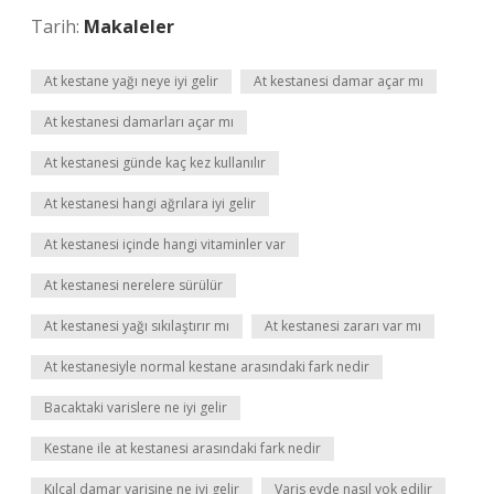
Tarih:
Makaleler
At kestane yağı neye iyi gelir
At kestanesi damar açar mı
At kestanesi damarları açar mı
At kestanesi günde kaç kez kullanılır
At kestanesi hangi ağrılara iyi gelir
At kestanesi içinde hangi vitaminler var
At kestanesi nerelere sürülür
At kestanesi yağı sıkılaştırır mı
At kestanesi zararı var mı
At kestanesiyle normal kestane arasındaki fark nedir
Bacaktaki varislere ne iyi gelir
Kestane ile at kestanesi arasındaki fark nedir
Kılcal damar varisine ne iyi gelir
Varis evde nasıl yok edilir