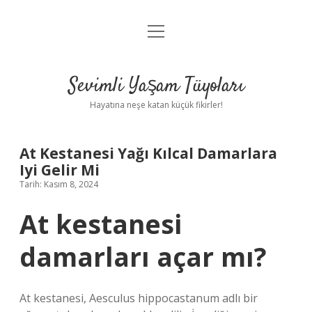
menüyü
Anasayfa
aç
Gizlilik Politikası
Sevimli Yaşam Tüyoları
Yasal Uyarı
Hayatına neşe katan küçük fikirler!
Hakkımızda
At Kestanesi Yağı Kılcal Damarlara
Iyi Gelir Mi
Tarih: Kasım 8, 2024
At kestanesi
damarları açar mı?
At kestanesi, Aesculus hippocastanum adlı bir