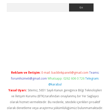
Arama
i
Reklam ve İletişim:
E-mail:
backlinkpaneli@gmail.com
Teams:
forumhizmeti@gmail.com
Whatsapp: 0262 606 0 726
Telegram:
@karabul
Yasal Uyarı:
Sitemiz, 5651 Sayılı Kanun gereğince Bilgi Teknolojileri
ve İletişim Kurumu (BTK) tarafından onaylanmış bir Yer Sağlayıcı
olarak hizmet vermektedir. Bu nedenle, sitedeki içerikleri proaktif
olarak denetleme veya araştırma yükümlülüğümüz bulunmamaktadır.