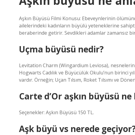
Aşkın büyüsü ne anl
Aşkın Büyüsü Filmi Konusu: Ebeveynlerinin ölümünde
ailelerindeki kadınların büyülü yeteneklerine sahipt
beraberinde getirir. Sevdikleri adamlar zamansız 
Uçma büyüsü nedir?
Levitation Charm (Wingardium Leviosa), nesnelerin u
Hogwarts Cadılık ve Büyücülük Okulu’nun birinci yılı
vardır. Örneğin; Uçan Tılsım, Roket Tılsımı ve Dönen 
Carte d’Or aşkın büyüsü ne
Seçenekler: Aşkın Büyüsü 150 TL.
Aşk büyü vs nerede geçiyor