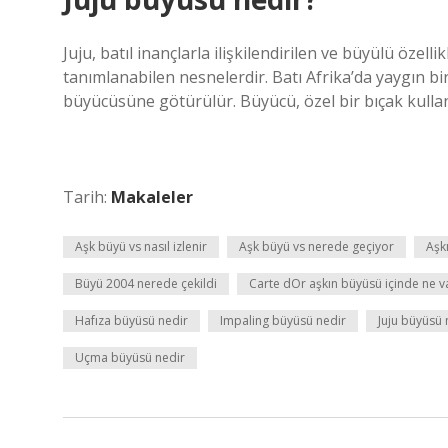
Juju, batıl inançlarla ilişkilendirilen ve büyülü özell
tanımlanabilen nesnelerdir. Batı Afrika’da yaygın bi
büyücüsüne götürülür. Büyücü, özel bir bıçak kulla
Tarih:
Makaleler
Aşk büyü vs nasıl izlenir
Aşk büyü vs nerede geçiyor
Aşk
Büyü 2004 nerede çekildi
Carte dOr aşkın büyüsü içinde ne v
Hafıza büyüsü nedir
Impaling büyüsü nedir
Juju büyüsü 
Uçma büyüsü nedir