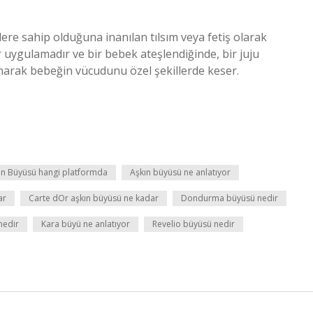
iklere sahip olduğuna inanılan tılsım veya fetiş olarak
r uygulamadır ve bir bebek ateşlendiğinde, bir juju
narak bebeğin vücudunu özel şekillerde keser.
ın Büyüsü hangi platformda
Aşkın büyüsü ne anlatıyor
ar
Carte dOr aşkın büyüsü ne kadar
Dondurma büyüsü nedir
nedir
Kara büyü ne anlatıyor
Revelio büyüsü nedir