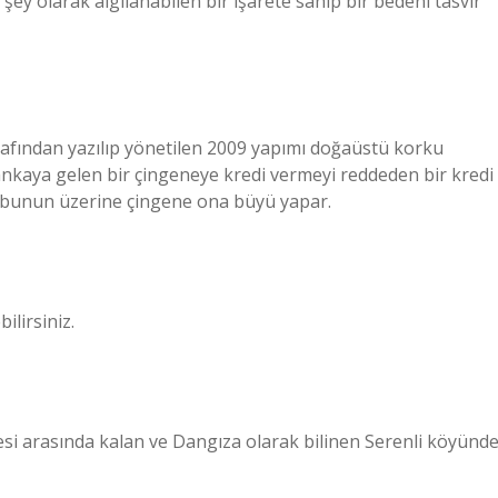
şey olarak algılanabilen bir işarete sahip bir bedeni tasvir
rafından yazılıp yönetilen 2009 yapımı doğaüstü korku
m, bankaya gelen bir çingeneye kredi vermeyi reddeden bir kredi
, bunun üzerine çingene ona büyü yapar.
ilirsiniz.
ilçesi arasında kalan ve Dangıza olarak bilinen Serenli köyünd