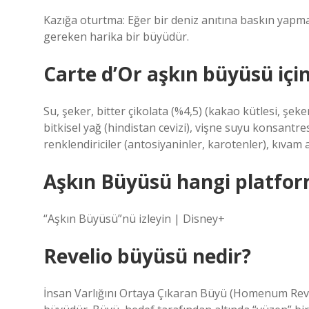
Kazığa oturtma: Eğer bir deniz anıtına baskın yapm
gereken harika bir büyüdür.
Carte d’Or aşkın büyüsü içi
Su, şeker, bitter çikolata (%4,5) (kakao kütlesi, şeke
bitkisel yağ (hindistan cevizi), vişne suyu konsantres
renklendiriciler (antosiyaninler, karotenler), kıvam 
Aşkın Büyüsü hangi platfo
“Aşkın Büyüsü”nü izleyin | Disney+
Revelio büyüsü nedir?
İnsan Varlığını Ortaya Çıkaran Büyü (Homenum Reveli