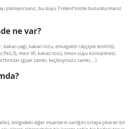
ayı planlıyorsanız, bu büyü Trident’inizde bulundurmanız
nde ne var?
r, kakao yağı, kakao tozu, emülgatör (ayçiçek lesitini)),
i (%3,3), mısır lifi, kakao tozu, limon suyu konsantresi,
arttırıcılar (guar zamkı, keçiboynuzu zamkı, …)
rmda?
o), bölgedeki diğer insanların varlığını ortaya çıkaran bir