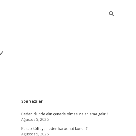
ı
Sidebar
Son Yazılar
betci
Beden dilinde elin çenede olması ne anlama gelir ?
Ağustos 5, 2026
Kasap köfteye neden karbonat konur ?
Ağustos 5, 2026