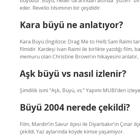
büyüdür. Büyü, hedef tarafından altında “yüzen” bir 
eder. Revelio tılsımının bir çeşididir.
Kara büyü ne anlatıyor?
Kara Büyü (İngilizce: Drag Me to Hell) Sam Raimi ta
filmidir. Kardeşi Ivan Raimi ile birlikte yazdığı fil
memuru olan Christine Brown’ın hikayesini anlatır
Aşk büyü vs nasıl izlenir?
Şimdilik ismi “Aşk, Büyü, vs.” Yapımı MUBI’den izleyeb
Büyü 2004 nerede çekildi?
Film, Mardin’in Savur ilçesi ile Diyarbakır’ın Çınar 
çekildi. Yaz aylarında köyde kimse yaşamıyor.