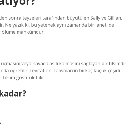
atıyor?
n sonra teyzeleri tarafından büyütülen Sally ve Gillian,
ir. Ne yazık ki, bu yetenek aynı zamanda bir laneti de
bir ölüme mahkûmdur.
çmasını veya havada asılı kalmasını sağlayan bir tılsımdır.
nda öğretilir. Levitation Talisman’ın birkaç küçük çeşidi
Tılsım gösterilebilir.
 kadar?
?