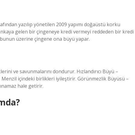
rafından yazılıp yönetilen 2009 yapımı doğaüstü korku
m, bankaya gelen bir çingeneye kredi vermeyi reddeden bir kredi
, bunun üzerine çingene ona büyü yapar.
rini ve savunmalarını dondurur. Hızlandırıcı Büyü –
– Menzil içindeki birlikleri iyileştirir. Görünmezlik Büyüsü –
ınamaz hale getirir.
rmda?