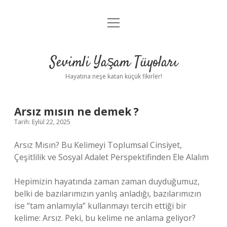
menüyü
Anasayfa
aç
Gizlilik Politikası
Sevimli Yaşam Tüyoları
Yasal Uyarı
Hayatına neşe katan küçük fikirler!
Hakkımızda
Arsız mısın ne demek ?
Tarih: Eylül 22, 2025
Arsız Mısın? Bu Kelimeyi Toplumsal Cinsiyet,
Çeşitlilik ve Sosyal Adalet Perspektifinden Ele Alalım
Hepimizin hayatında zaman zaman duyduğumuz,
belki de bazılarımızın yanlış anladığı, bazılarımızın
ise “tam anlamıyla” kullanmayı tercih ettiği bir
kelime: Arsız. Peki, bu kelime ne anlama geliyor?