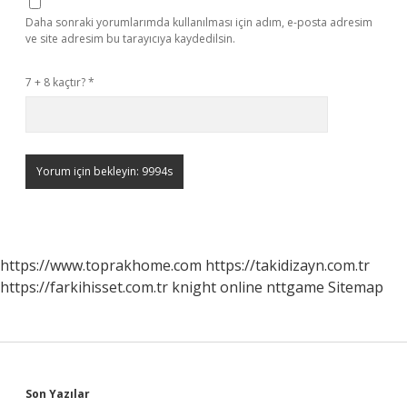
Daha sonraki yorumlarımda kullanılması için adım, e-posta adresim
ve site adresim bu tarayıcıya kaydedilsin.
7 + 8 kaçtır?
*
https://www.toprakhome.com
https://takidizayn.com.tr
https://farkihisset.com.tr
knight online
nttgame
Sitemap
Sidebar
Son Yazılar