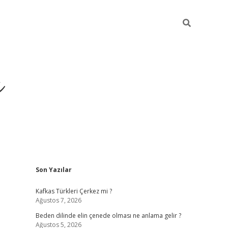
ı
Sidebar
Son Yazılar
betci
Kafkas Türkleri Çerkez mi ?
Ağustos 7, 2026
Beden dilinde elin çenede olması ne anlama gelir ?
Ağustos 5, 2026