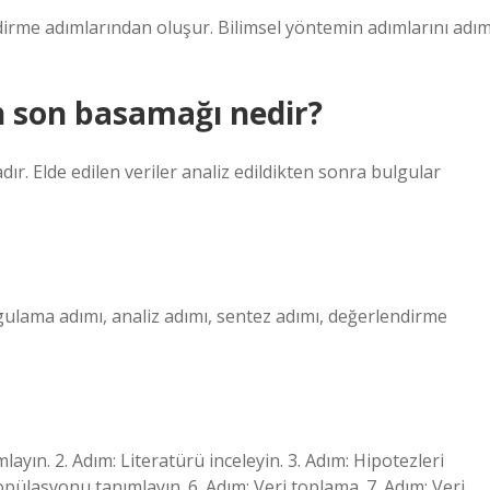
dirme adımlarından oluşur. Bilimsel yöntemin adımlarını adı
n son basamağı nedir?
r. Elde edilen veriler analiz edildikten sonra bulgular
uygulama adımı, analiz adımı, sentez adımı, değerlendirme
ayın. 2. Adım: Literatürü inceleyin. 3. Adım: Hipotezleri
opülasyonu tanımlayın. 6. Adım: Veri toplama. 7. Adım: Veri