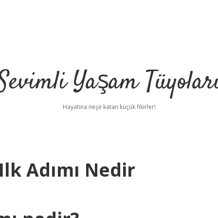
Sevimli Yaşam Tüyolar
Hayatına neşe katan küçük fikirler!
Ilk Adımı Nedir