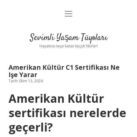
menüyü
Anasayfa
aç
Gizlilik Politikası
Sevimli Yaşam Tüyoları
Yasal Uyarı
Hayatına neşe katan küçük fikirler!
Hakkımızda
Amerikan Kültür C1 Sertifikası Ne
Işe Yarar
Tarih: Ekim 13, 2024
Amerikan Kültür
sertifikası nerelerde
geçerli?