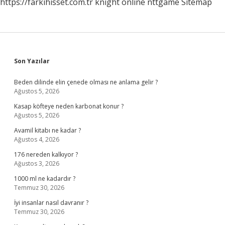
https://farkihisset.com.tr
knight online
nttgame
Sitemap
Sidebar
Son Yazılar
Beden dilinde elin çenede olması ne anlama gelir ?
Ağustos 5, 2026
Kasap köfteye neden karbonat konur ?
Ağustos 5, 2026
Avamil kitabı ne kadar ?
Ağustos 4, 2026
176 nereden kalkıyor ?
Ağustos 3, 2026
1000 ml ne kadardır ?
Temmuz 30, 2026
İyi insanlar nasıl davranır ?
Temmuz 30, 2026