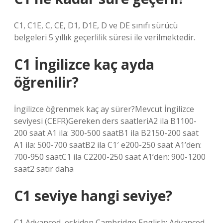
C1, C1E, C, CE, D1, D1E, D ve DE sınıfı sürücü
belgeleri 5 yıllık geçerlilik süresi ile verilmektedir.
C1 İngilizce kaç ayda
öğrenilir?
İngilizce öğrenmek kaç ay sürer?Mevcut İngilizce
seviyesi (CEFR)Gereken ders saatleriA2 ila B1100-
200 saat A1 ila: 300-500 saatB1 ila B2150-200 saat
A1 ila: 500-700 saatB2 ila C1′ e200-250 saat A1’den:
700-950 saatC1 ila C2200-250 saat A1’den: 900-1200
saat2 satır daha
C1 seviye hangi seviye?
C1 Advanced, eskiden Cambridge English: Advanced