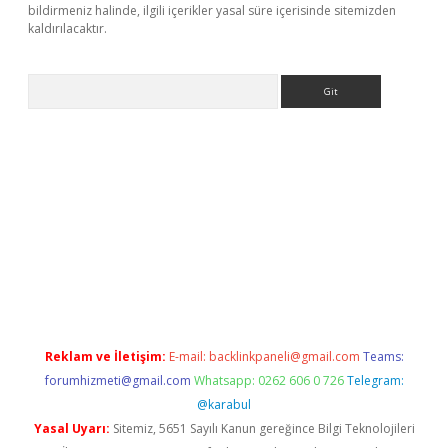
bildirmeniz halinde, ilgili içerikler yasal süre içerisinde sitemizden
kaldırılacaktır.
Arama
betci
Reklam ve İletişim:
E-mail:
backlinkpaneli@gmail.com
Teams:
forumhizmeti@gmail.com
Whatsapp: 0262 606 0 726
Telegram:
@karabul
Yasal Uyarı:
Sitemiz, 5651 Sayılı Kanun gereğince Bilgi Teknolojileri