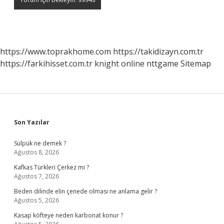
https://www.toprakhome.com
https://takidizayn.com.tr
https://farkihisset.com.tr
knight online
nttgame
Sitemap
Sidebar
Son Yazılar
Sülpük ne demek ?
Ağustos 8, 2026
Kafkas Türkleri Çerkez mi ?
Ağustos 7, 2026
Beden dilinde elin çenede olması ne anlama gelir ?
Ağustos 5, 2026
Kasap köfteye neden karbonat konur ?