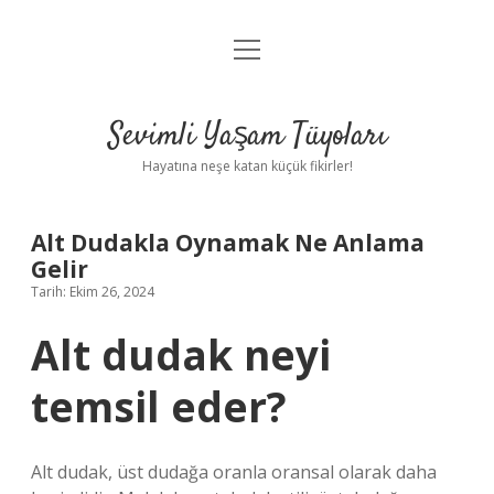
menüyü
Anasayfa
aç
Gizlilik Politikası
Sevimli Yaşam Tüyoları
Yasal Uyarı
Hayatına neşe katan küçük fikirler!
Hakkımızda
Alt Dudakla Oynamak Ne Anlama
Gelir
Tarih: Ekim 26, 2024
Alt dudak neyi
temsil eder?
Alt dudak, üst dudağa oranla oransal olarak daha