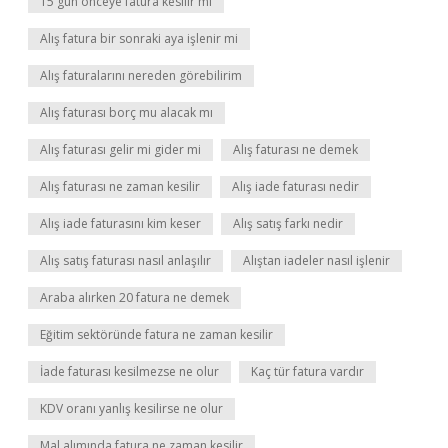
15 gün önceye fatura kesilir mi
Alış fatura bir sonraki aya işlenir mi
Alış faturalarını nereden görebilirim
Alış faturası borç mu alacak mı
Alış faturası gelir mi gider mi
Alış faturası ne demek
Alış faturası ne zaman kesilir
Alış iade faturası nedir
Alış iade faturasını kim keser
Alış satış farkı nedir
Alış satış faturası nasıl anlaşılır
Alıştan iadeler nasıl işlenir
Araba alırken 20 fatura ne demek
Eğitim sektöründe fatura ne zaman kesilir
İade faturası kesilmezse ne olur
Kaç tür fatura vardır
KDV oranı yanlış kesilirse ne olur
Mal alımında fatura ne zaman kesilir