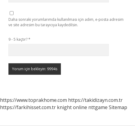
Daha sonraki yorumlarımda kullanılması için adım, e-posta adresim
ve site adresim bu tarayıcıya kaydedilsin.
9 - 5 kaçtır?
*
https://www.toprakhome.com
https://takidizayn.com.tr
https://farkihisset.com.tr
knight online
nttgame
Sitemap