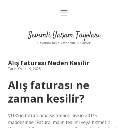
menüyü
Anasayfa
aç
Gizlilik Politikası
Sevimli Yaşam Tüyoları
Yasal Uyarı
Hayatına neşe katan küçük fikirler!
Hakkımızda
Alış Faturası Neden Kesilir
Tarih: Ocak 19, 2025
Alış faturası ne
zaman kesilir?
VUK’un faturalama sistemine ilişkin 231/5.
maddesinde “Fatura, malın teslimi veya hizmetin