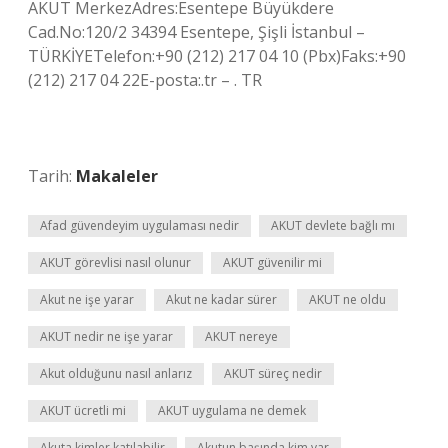
AKUT MerkezAdres:Esentepe Büyükdere
Cad.No:120/2 34394 Esentepe, Şişli İstanbul –
TÜRKİYETelefon:+90 (212) 217 ​​04 10 (Pbx)Faks:+90
(212) 217 ​​​​04 22E-posta:.tr – . TR
Tarih:
Makaleler
Afad güvendeyim uygulaması nedir
AKUT devlete bağlı mı
AKUT görevlisi nasıl olunur
AKUT güvenilir mi
Akut ne işe yarar
Akut ne kadar sürer
AKUT ne oldu
AKUT nedir ne işe yarar
AKUT nereye
Akut olduğunu nasıl anlarız
AKUT süreç nedir
AKUT ücretli mi
AKUT uygulama ne demek
Akuta kimler katılabilir
Akutun başında kim var