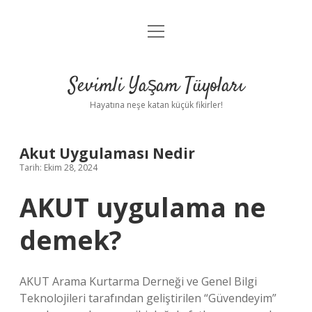
menüyü
Anasayfa
aç
Gizlilik Politikası
Sevimli Yaşam Tüyoları
Yasal Uyarı
Hayatına neşe katan küçük fikirler!
Hakkımızda
Akut Uygulaması Nedir
Tarih: Ekim 28, 2024
AKUT uygulama ne
demek?
AKUT Arama Kurtarma Derneği ve Genel Bilgi
Teknolojileri tarafından geliştirilen “Güvendeyim”