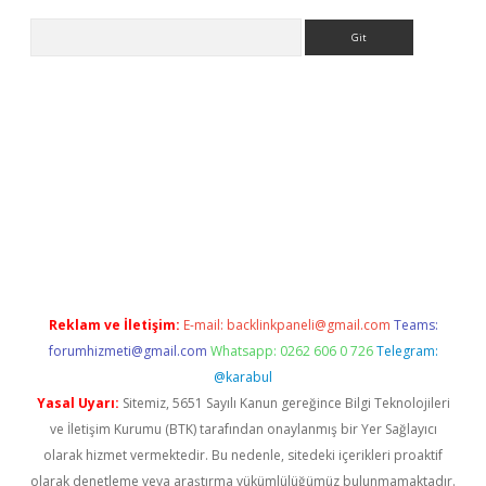
Arama
ci
Reklam ve İletişim:
E-mail:
backlinkpaneli@gmail.com
Teams:
forumhizmeti@gmail.com
Whatsapp: 0262 606 0 726
Telegram:
@karabul
Yasal Uyarı:
Sitemiz, 5651 Sayılı Kanun gereğince Bilgi Teknolojileri
ve İletişim Kurumu (BTK) tarafından onaylanmış bir Yer Sağlayıcı
olarak hizmet vermektedir. Bu nedenle, sitedeki içerikleri proaktif
olarak denetleme veya araştırma yükümlülüğümüz bulunmamaktadır.