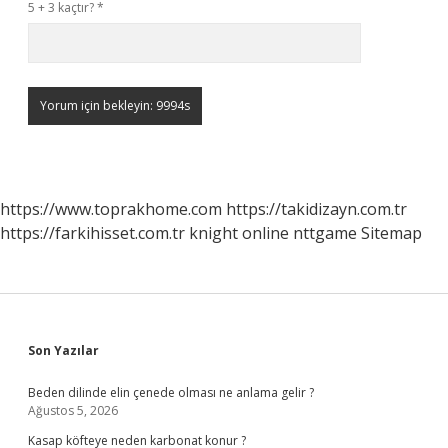
5 + 3 kaçtır?
*
https://www.toprakhome.com
https://takidizayn.com.tr
https://farkihisset.com.tr
knight online
nttgame
Sitemap
Sidebar
Son Yazılar
Beden dilinde elin çenede olması ne anlama gelir ?
Ağustos 5, 2026
Kasap köfteye neden karbonat konur ?