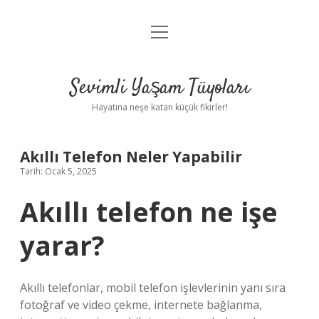
menüyü
Anasayfa
aç
Gizlilik Politikası
Sevimli Yaşam Tüyoları
Yasal Uyarı
Hayatına neşe katan küçük fikirler!
Hakkımızda
Akıllı Telefon Neler Yapabilir
Tarih: Ocak 5, 2025
Akıllı telefon ne işe
yarar?
Akıllı telefonlar, mobil telefon işlevlerinin yanı sıra
fotoğraf ve video çekme, internete bağlanma,