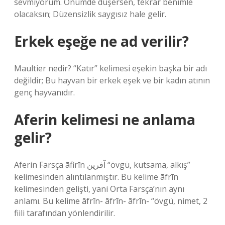
sevmiyorum. Önümde düşersen, tekrar benimle
olacaksın; Düzensizlik saygısız hale gelir.
Erkek eşeğe ne ad verilir?
Maultier nedir? “Katır” kelimesi eşekin başka bir adı
değildir; Bu hayvan bir erkek eşek ve bir kadın atının
genç hayvanıdır.
Aferin kelimesi ne anlama
gelir?
Aferin Farsça āfirīn آفرین “övgü, kutsama, alkış”
kelimesinden alıntılanmıştır. Bu kelime āfrīn
kelimesinden gelişti, yani Orta Farsça’nın aynı
anlamı. Bu kelime āfrīn- āfrīn- āfrīn- “övgü, nimet, 2
fiili tarafından yönlendirilir.