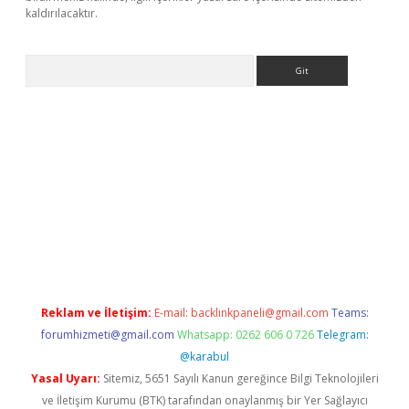
kaldırılacaktır.
Arama
etci
Reklam ve İletişim:
E-mail:
backlinkpaneli@gmail.com
Teams:
forumhizmeti@gmail.com
Whatsapp: 0262 606 0 726
Telegram:
@karabul
Yasal Uyarı:
Sitemiz, 5651 Sayılı Kanun gereğince Bilgi Teknolojileri
ve İletişim Kurumu (BTK) tarafından onaylanmış bir Yer Sağlayıcı