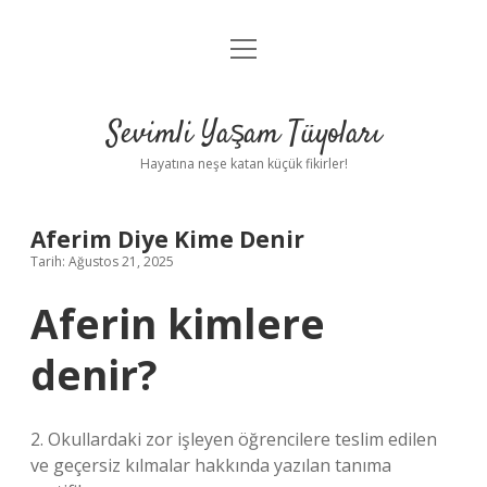
menüyü
Anasayfa
aç
Gizlilik Politikası
Sevimli Yaşam Tüyoları
Yasal Uyarı
Hayatına neşe katan küçük fikirler!
Hakkımızda
Aferim Diye Kime Denir
Tarih: Ağustos 21, 2025
Aferin kimlere
denir?
2. Okullardaki zor işleyen öğrencilere teslim edilen
ve geçersiz kılmalar hakkında yazılan tanıma