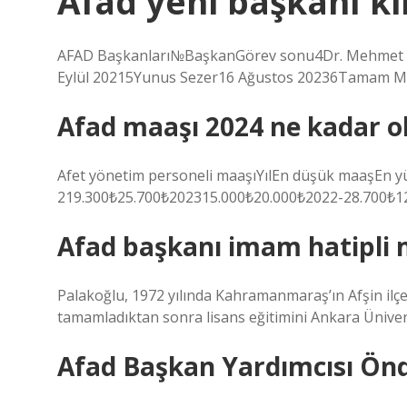
Afad yeni başkanı k
AFAD Başkanları№BaşkanGörev sonu4Dr. Mehmet Gü
Eylül 20215Yunus Sezer16 Ağustos 20236Tamam M
Afad maaşı 2024 ne kadar o
Afet yönetim personeli maaşıYılEn düşük maaşEn 
219.300₺25.700₺202315.000₺20.000₺2022-28.700₺12
Afad başkanı imam hatipli 
Palakoğlu, 1972 yılında Kahramanmaraş’ın Afşin ilçe
tamamladıktan sonra lisans eğitimini Ankara Ünivers
Afad Başkan Yardımcısı Önd