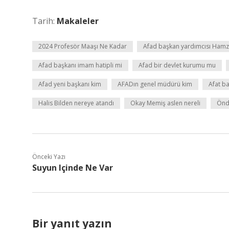
Tarih:
Makaleler
2024 Profesör Maaşı Ne Kadar
Afad başkan yardımcısı Hamz
Afad başkanı imam hatipli mi
Afad bir devlet kurumu mu
Afad yeni başkanı kim
AFADın genel müdürü kim
Afat b
Halis Bilden nereye atandı
Okay Memiş aslen nereli
Önd
Önceki Yazı
Suyun Içinde Ne Var
Bir yanıt yazın