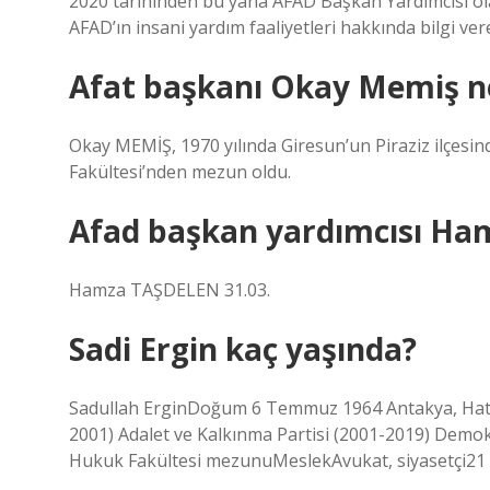
2020 tarihinden bu yana AFAD Başkan Yardımcısı o
AFAD’ın insani yardım faaliyetleri hakkında bilgi ver
Afat başkanı Okay Memiş ne
Okay MEMİŞ, 1970 yılında Giresun’un Piraziz ilçesind
Fakültesi’nden mezun oldu.
Afad başkan yardımcısı Ha
Hamza TAŞDELEN 31.03.
Sadi Ergin kaç yaşında?
Sadullah ErginDoğum 6 Temmuz 1964 Antakya, Hatay, 
2001) Adalet ve Kalkınma Partisi (2001-2019) Demok
Hukuk Fakültesi mezunuMeslekAvukat, siyasetçi21 d