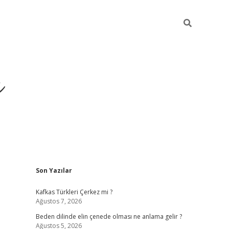
ı
Sidebar
Son Yazılar
betci
Kafkas Türkleri Çerkez mi ?
Ağustos 7, 2026
Beden dilinde elin çenede olması ne anlama gelir ?
Ağustos 5, 2026