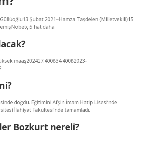
im?
llüoğlu13 Şubat 2021–Hamza Taşdelen (Milletvekili)15
emişNöbetçi5 hat daha
lacak?
yüksek maaş202427.400₺34.400₺2023-
.
mi?
sinde doğdu. Eğitimini Afşin İmam Hatip Lisesi’nde
itesi İlahiyat Fakültesi’nde tamamladı.
er Bozkurt nereli?