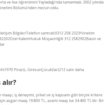
 orta ve lise öğrenimini Yayladağı’nda tamamladı. 2002 yılında
 Yönetimi Bölümü’nden mezun oldu.
İletişim BilgileriTelefon santrali:0312 258 2323Yönetim
82202Özel KalemHukuk Müşavirliği0 312 2582902Basın ve
lar
i1970 Piraziz, GiresunÇocuk(lar)212 satır daha
 alır?
 maaşı, iş deneyimi, şirket ve iş kapsamı gibi birçok kritere
için asgari maaş 19.800 TL, azami maaş ise 34.400 TL’dir. Bir