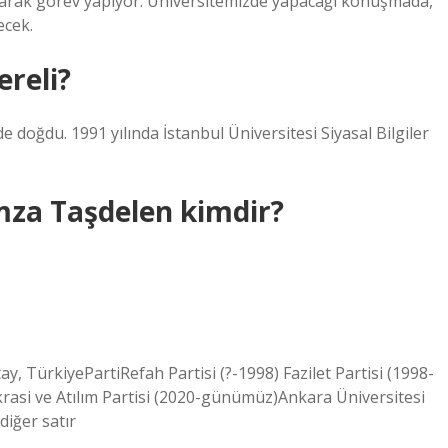
larak görev yapıyor. Üniversitemizde yapacağı konuşmada,
ecek.
reli?
e doğdu. 1991 yılında İstanbul Üniversitesi Siyasal Bilgiler
mza Taşdelen kimdir?
TürkiyePartiRefah Partisi (?-1998) Fazilet Partisi (1998-
rasi ve Atılım Partisi (2020-günümüz)Ankara Üniversitesi
iğer satır