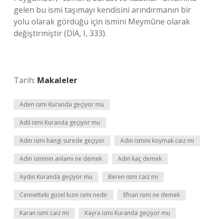
gelen bu ismi taşımayı kendisini arındırmanın bir
yolu olarak gördüğü için ismini Meymûne olarak
değiştirmiştir (DİA, I, 333).
Tarih:
Makaleler
Aden ismi Kuranda geçiyor mu
Adil ismi Kuranda geçiyor mu
Adin ismi hangi surede geçiyor
Adin ismini koymak caiz mi
Adin isminin anlamı ne demek
Adin kaç demek
Aydın Kuranda geçiyor mu
Beren ismi caiz mi
Cennetteki güzel kızın ismi nedir
Efnan ismi ne demek
Karan ismi caiz mi
Kayra ismi Kuranda geçiyor mu