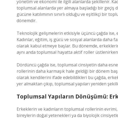
yönetim ve ekonomi ile ilgili alanlarda şekillenir. Ka
toplumsal alanlarda yer almaya başladığı bir geçiş d
gücüne katılımının sınırlı olduğu ve eşitlikçi bir to
dönemdir.
Teknolojik gelişmelerin etkisiyle üçüncü çağda ise, e
Kadınlar, eğitim, iş gücü ve sosyal alanlarda daha f
olarak kabul etmeye başlar. Bu dönemde, erkeklerin ya
aynı anda toplumsal hayatta aktif roller üstlenirken
Dördüncü çağda ise, toplumsal cinsiyetin daha esnek v
rollerinin daha karmaşık hale geldiği bir dönem baş
olarak kendilerini ifade edebildikleri bu çağda, erkekl
yer almaktan çıkıp, toplumsal yapıları yeniden şekil
Toplumsal Yapıların Dönüşümü: Erke
Erkeklerin ve kadınların toplumsal rollerinin evrimi, 
bireylerin doğal yetenekleri ya da biyolojik cinsiyet