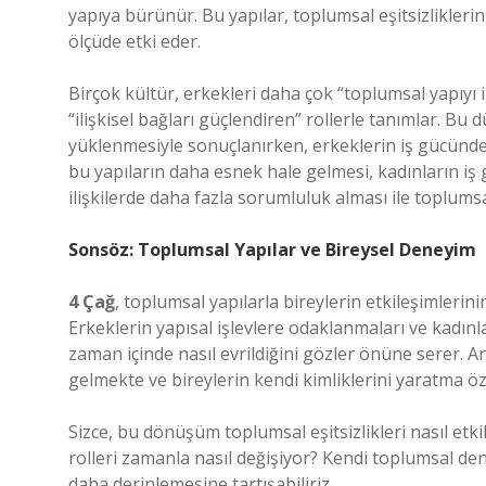
yapıya bürünür. Bu yapılar, toplumsal eşitsizlikleri
ölçüde etki eder.
Birçok kültür, erkekleri daha çok “toplumsal yapıyı 
“ilişkisel bağları güçlendiren” rollerle tanımlar. B
yüklenmesiyle sonuçlanırken, erkeklerin iş gücündek
bu yapıların daha esnek hale gelmesi, kadınların iş
ilişkilerde daha fazla sorumluluk alması ile toplums
Sonsöz: Toplumsal Yapılar ve Bireysel Deneyim
4 Çağ
, toplumsal yapılarla bireylerin etkileşimlerin
Erkeklerin yapısal işlevlere odaklanmaları ve kadınl
zaman içinde nasıl evrildiğini gözler önüne serer.
gelmekte ve bireylerin kendi kimliklerini yaratma ö
Sizce, bu dönüşüm toplumsal eşitsizlikleri nasıl etki
rolleri zamanla nasıl değişiyor? Kendi toplumsal d
daha derinlemesine tartışabiliriz.