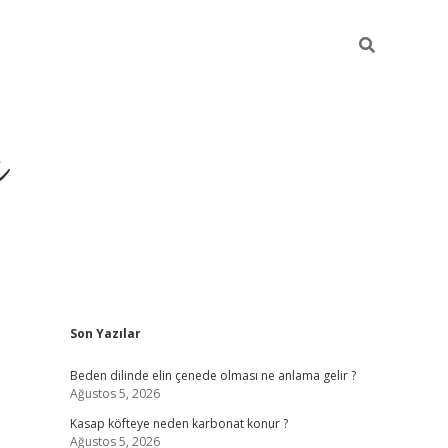
ı
Sidebar
Son Yazılar
betci
Beden dilinde elin çenede olması ne anlama gelir ?
Ağustos 5, 2026
Kasap köfteye neden karbonat konur ?
Ağustos 5, 2026