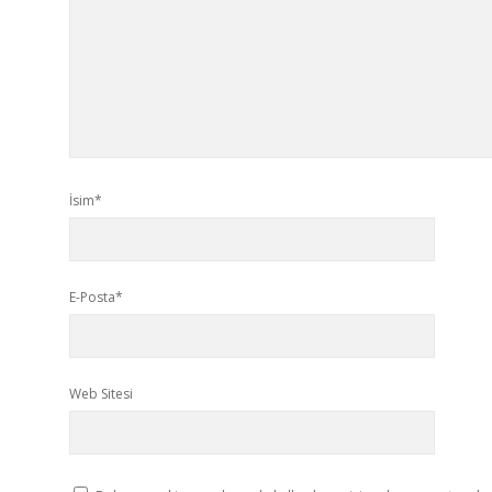
İsim*
E-Posta*
Web Sitesi