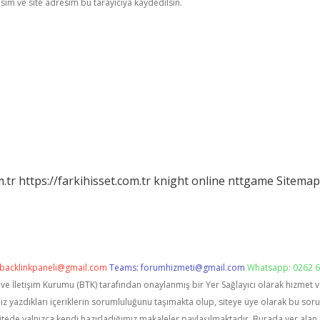
im ve site adresim bu tarayıcıya kaydedilsin.
m.tr
https://farkihisset.com.tr
knight online
nttgame
Sitemap
backlinkpaneli@gmail.com
Teams:
forumhizmeti@gmail.com
Whatsapp: 0262 6
i ve İletişim Kurumu (BTK) tarafından onaylanmış bir Yer Sağlayıcı olarak hizmet 
zdıkları içeriklerin sorumluluğunu taşımakta olup, siteye üye olarak bu sorumlu
itede yalnızca kendi hazırladığımız makaleler paylaşılmaktadır. Burada yer alan 