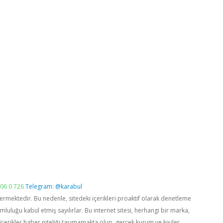
06 0 726
Telegram: @karabul
vermektedir. Bu nedenle, sitedeki içerikleri proaktif olarak denetleme
luğu kabul etmiş sayılırlar. Bu internet sitesi, herhangi bir marka,
içerikler haber niteliği taşımamakta olup, gerçek kurum ve kişiler