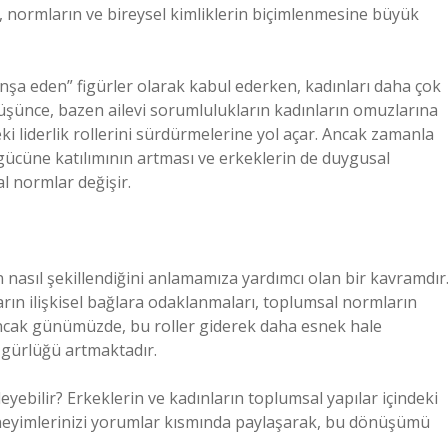
n, normların ve bireysel kimliklerin biçimlenmesine büyük
inşa eden” figürler olarak kabul ederken, kadınları daha çok
u düşünce, bazen ailevi sorumlulukların kadınların omuzlarına
i liderlik rollerini sürdürmelerine yol açar. Ancak zamanla
 gücüne katılımının artması ve erkeklerin de duygusal
al normlar değişir.
in nasıl şekillendiğini anlamamıza yardımcı olan bir kavramdır
arın ilişkisel bağlara odaklanmaları, toplumsal normların
 Ancak günümüzde, bu roller giderek daha esnek hale
zgürlüğü artmaktadır.
leyebilir? Erkeklerin ve kadınların toplumsal yapılar içindeki
eneyimlerinizi yorumlar kısmında paylaşarak, bu dönüşümü