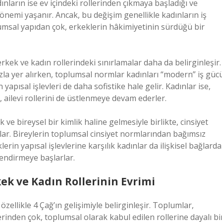
dınların ise ev içindeki rollerinden çıkmaya başladığı ve
önemi yaşanır. Ancak, bu değişim genellikle kadınların iş
plumsal yapıdan çok, erkeklerin hâkimiyetinin sürdüğü bir
rkek ve kadın rollerindeki sınırlamalar daha da belirginleşir.
azla yer alırken, toplumsal normlar kadınları “modern” iş güc
pısal işlevleri de daha sofistike hale gelir. Kadınlar ise,
, ailevi rollerini de üstlenmeye devam ederler.
e bireysel bir kimlik haline gelmesiyle birlikte, cinsiyet
lar. Bireylerin toplumsal cinsiyet normlarından bağımsız
erin yapısal işlevlerine karşılık kadınlar da ilişkisel bağlarda
lendirmeye başlarlar.
k ve Kadın Rollerinin Evrimi
özellikle 4 Çağ’ın gelişimiyle belirginleşir. Toplumlar,
lerinden çok, toplumsal olarak kabul edilen rollerine dayalı bi