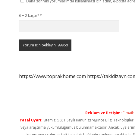
Daha sonraki yorumlarımda kullanılması için adım, e-posta adres
6 + 2 kaçtır?
*
https://www.toprakhome.com
https://takidizayn.co
Reklam ve İletişim:
E-mail:
Yasal Uyarı:
Sitemiz, 5651 Sayılı Kanun gereğince Bilgi Teknolojiler
veya araştırma yükümlülüğümüz bulunmamaktadır. Ancak, üyelerimiz ya
kurum veya şahıs şirketi ile hiçbir bağlantısı bulunmamaktadır. S