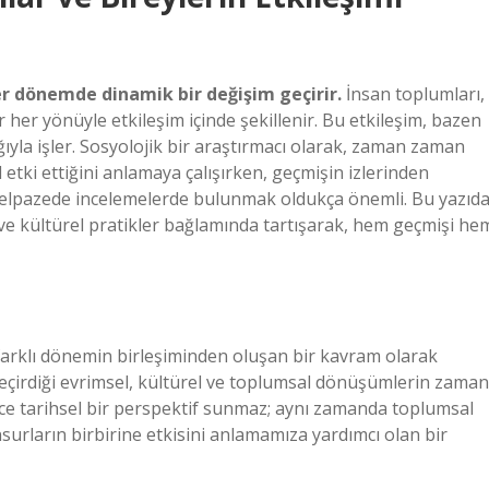
her dönemde dinamik bir değişim geçirir.
İnsan toplumları,
 her yönüyle etkileşim içinde şekillenir. Bu etkileşim, bazen
ıyla işler. Sosyolojik bir araştırmacı olarak, zaman zaman
 etki ettiğini anlamaya çalışırken, geçmişin izlerinden
elpazede incelemelerde bulunmak oldukça önemli. Bu yazıda
i ve kültürel pratikler bağlamında tartışarak, hem geçmişi he
 farklı dönemin birleşiminden oluşan bir kavram olarak
geçirdiği evrimsel, kültürel ve toplumsal dönüşümlerin zaman
dece tarihsel bir perspektif sunmaz; aynı zamanda toplumsal
unsurların birbirine etkisini anlamamıza yardımcı olan bir