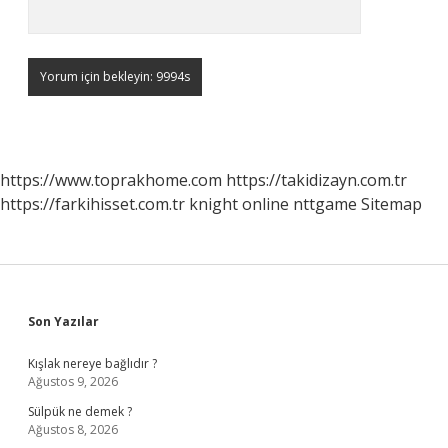
https://www.toprakhome.com
https://takidizayn.com.tr
https://farkihisset.com.tr
knight online
nttgame
Sitemap
Sidebar
Son Yazılar
Kışlak nereye bağlıdır ?
Ağustos 9, 2026
Sülpük ne demek ?
Ağustos 8, 2026