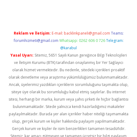
ci
Reklam ve İletişim:
E-mail:
backlinkpaneli@gmail.com
Teams:
forumhizmeti@gmail.com
Whatsapp: 0262 606 0 726
Telegram:
@karabul
Yasal Uyarı:
Sitemiz, 5651 Sayılı Kanun gereğince Bilgi Teknolojileri
ve İletişim Kurumu (BTK) tarafından onaylanmış bir Yer Sağlayıcı
olarak hizmet vermektedir. Bu nedenle, sitedeki içerikleri proaktif
olarak denetleme veya araştırma yükümlülüğümüz bulunmamaktadır.
Ancak, üyelerimiz yazdıkları içeriklerin sorumluluğunu taşımakta olup,
siteye üye olarak bu sorumluluğu kabul etmiş sayılırlar. Bu internet
sitesi, herhangi bir marka, kurum veya şahıs şirketi ile hiçbir bağlantısı
bulunmamaktadır. Sitede yalnızca kendi hazırladığımız makaleler
paylaşılmaktadır. Burada yer alan içerikler haber niteliği taşımamakta
olup, gerçek kurum ve kişiler hakkında paylaşım yapılmamaktadır.
Gerçek kurum ve kişiler ile isim benzerlikleri tamamen tesadüfidir.
Sitemiz, kar amacı gütmeyen ve tamamen ücretsiz bir bilgi paylaşım