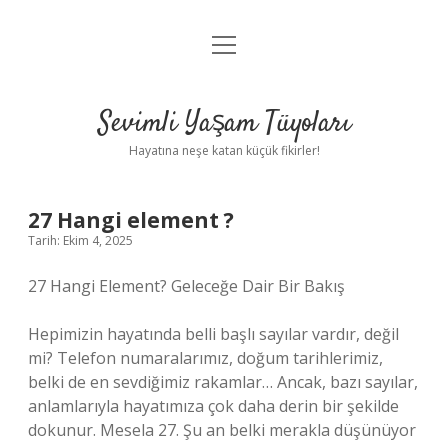
menüyü
Anasayfa
aç
Gizlilik Politikası
Sevimli Yaşam Tüyoları
Yasal Uyarı
Hayatına neşe katan küçük fikirler!
Hakkımızda
27 Hangi element ?
Tarih: Ekim 4, 2025
27 Hangi Element? Geleceğe Dair Bir Bakış
Hepimizin hayatında belli başlı sayılar vardır, değil
mi? Telefon numaralarımız, doğum tarihlerimiz,
belki de en sevdiğimiz rakamlar… Ancak, bazı sayılar,
anlamlarıyla hayatımıza çok daha derin bir şekilde
dokunur. Mesela 27. Şu an belki merakla düşünüyor