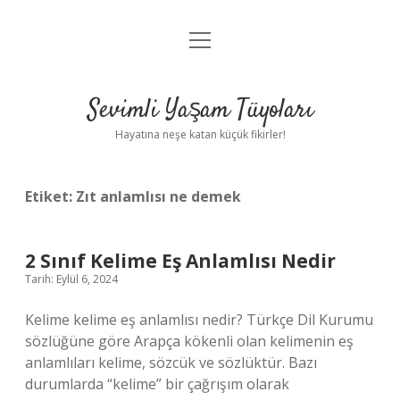
menüyü
Anasayfa
aç
Gizlilik Politikası
Sevimli Yaşam Tüyoları
Yasal Uyarı
Hayatına neşe katan küçük fikirler!
Hakkımızda
Etiket:
Zıt anlamlısı ne demek
2 Sınıf Kelime Eş Anlamlısı Nedir
Tarih: Eylül 6, 2024
Kelime kelime eş anlamlısı nedir? Türkçe Dil Kurumu
sözlüğüne göre Arapça kökenli olan kelimenin eş
anlamlıları kelime, sözcük ve sözlüktür. Bazı
durumlarda “kelime” bir çağrışım olarak