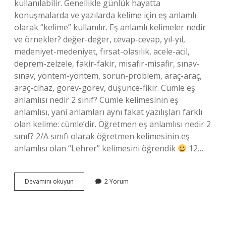
kullanılabilir. Genellikle günlük hayatta
konuşmalarda ve yazılarda kelime için eş anlamlı
olarak “kelime” kullanılır. Eş anlamlı kelimeler nedir
ve örnekler? değer-değer, cevap-cevap, yıl-yıl,
medeniyet-medeniyet, fırsat-olasılık, acele-acil,
deprem-zelzele, fakir-fakir, misafir-misafir, sınav-
sınav, yöntem-yöntem, sorun-problem, araç-araç,
araç-cihaz, görev-görev, düşünce-fikir. Cümle eş
anlamlısı nedir 2 sınıf? Cümle kelimesinin eş
anlamlısı, yani anlamları aynı fakat yazılışları farklı
olan kelime: cümle’dir. Öğretmen eş anlamlısı nedir 2
sınıf? 2/A sınıfı olarak öğretmen kelimesinin eş
anlamlısı olan “Lehrer” kelimesini öğrendik
12…
2
Devamını okuyun
2 Yorum
Sınıf
Kelime
Eş
Anlamlısı