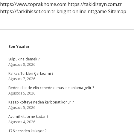
Nedir
https://www.toprakhome.com
https://takidizayn.com.tr
https://farkihisset.com.tr
knight online
nttgame
Sitemap
Sidebar
Son Yazılar
Sülpük ne demek ?
Ağustos 8, 2026
Kafkas Türkleri Çerkez mi ?
Ağustos 7, 2026
Beden dilinde elin çenede olması ne anlama gelir ?
Ağustos 5, 2026
Kasap köfteye neden karbonat konur ?
Ağustos 5, 2026
Avamil kitabı ne kadar ?
Ağustos 4, 2026
176 nereden kalkıyor ?