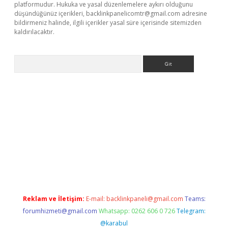
platformudur. Hukuka ve yasal düzenlemelere aykırı olduğunu
düşündüğünüz içerikleri,
backlinkpanelicomtr@gmail.com
adresine
bildirmeniz halinde, ilgili içerikler yasal süre içerisinde sitemizden
kaldırılacaktır.
Arama
etci
Reklam ve İletişim:
E-mail:
backlinkpaneli@gmail.com
Teams:
forumhizmeti@gmail.com
Whatsapp: 0262 606 0 726
Telegram:
@karabul