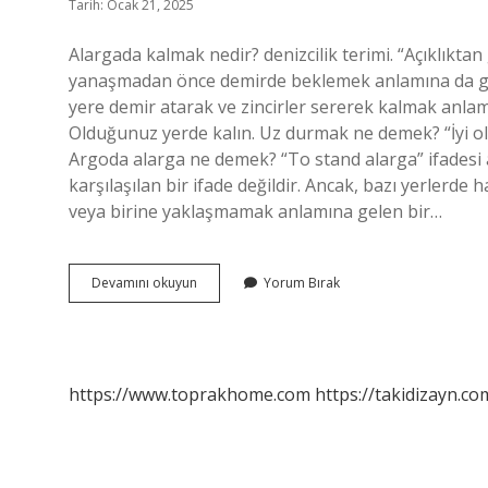
Tarih: Ocak 21, 2025
Alargada kalmak nedir? denizcilik terimi. “Açıklıktan
yanaşmadan önce demirde beklemek anlamına da gel
yere demir atarak ve zincirler sererek kalmak anlam
Olduğunuz yerde kalın. Uz durmak ne demek? “İyi olm
Argoda alarga ne demek? “To stand alarga” ifadesi a
karşılaşılan bir ifade değildir. Ancak, bazı yerler
veya birine yaklaşmamak anlamına gelen bir…
Alargada
Devamını okuyun
Yorum Bırak
Durmak
Ne
Demek
https://www.toprakhome.com
https://takidizayn.co