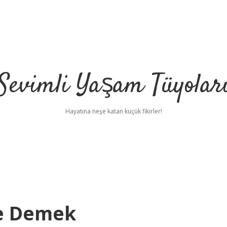
Sevimli Yaşam Tüyolar
Hayatına neşe katan küçük fikirler!
e Demek