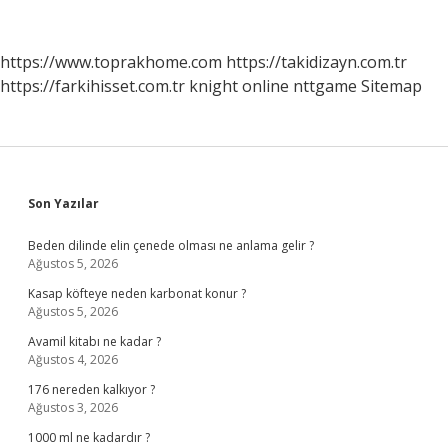
Için
Ne
Yapmak
https://www.toprakhome.com
https://takidizayn.com.tr
Gerekir
https://farkihisset.com.tr
knight online
nttgame
Sitemap
Sidebar
Son Yazılar
Beden dilinde elin çenede olması ne anlama gelir ?
Ağustos 5, 2026
Kasap köfteye neden karbonat konur ?
Ağustos 5, 2026
Avamil kitabı ne kadar ?
Ağustos 4, 2026
176 nereden kalkıyor ?
Ağustos 3, 2026
1000 ml ne kadardır ?