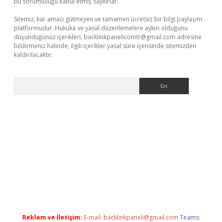
bu sorumluluğu kabul etmiş sayılırlar.
Sitemiz, kar amacı gütmeyen ve tamamen ücretsiz bir bilgi paylaşım
platformudur. Hukuka ve yasal düzenlemelere aykırı olduğunu
düşündüğünüz içerikleri,
backlinkpanelicomtr@gmail.com
adresine
bildirmeniz halinde, ilgili içerikler yasal süre içerisinde sitemizden
kaldırılacaktır.
Arama
tci
Reklam ve İletişim:
E-mail:
backlinkpaneli@gmail.com
Teams: