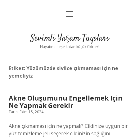
menüyü
Anasayfa
aç
Gizlilik Politikası
Sevimli Yaşam Tüyoları
Yasal Uyarı
Hayatına neşe katan küçük fikirler!
Hakkımızda
Etiket:
Yüzümüzde sivilce çıkmaması için ne
yemeliyiz
Akne Oluşumunu Engellemek Için
Ne Yapmak Gerekir
Tarih: Ekim 15, 2024
Akne çıkmaması için ne yapmalı? Cildinize uygun bir
yüz temizleme jeli seçerek cildinizin sağlığını