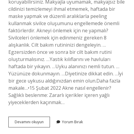
koruyabilirsiniz. Makyajla uyumamak, makyajsız bile
cildinizi temizlemeyi ihmal etmemek, haftada bir
maske yapmak ve düzenli aralıklarla peeling
kullanmak sivilce oluşumunu engellemede önemli
faktörlerdir. Akneyi önlemek için ne yapmalı?
Sivilceleri önlemek için edinmeniz gereken 8
alışkanlık. Cilt bakım rutininizi dengeleyin. …
Egzersizden önce ve sonra bir cilt bakım rutini
oluşturmalısınız. …Yastık kılıflarını ve havluları
haftada bir yıkayın. …Uyku alanınızı nemli tutun. …
Yüzünüze dokunmayın. …Diyetinize dikkat edin. …İyi
bir gece uykusu aldığınızdan emin olun.Daha fazla
makale…•15 Şubat 2022 Akne nasıl engellenir?
Sağlıklı beslenme: Zararlı içerikler içeren yağlı
yiyeceklerden kaçınmak…
Akne
Devamını okuyun
Yorum Bırak
Oluşumunu
Engellemek