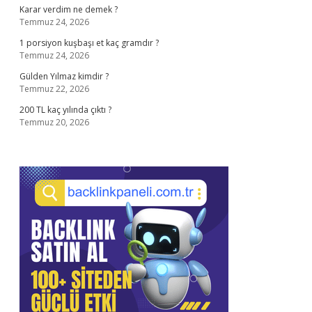
Karar verdim ne demek ?
Temmuz 24, 2026
1 porsiyon kuşbaşı et kaç gramdır ?
Temmuz 24, 2026
Gülden Yılmaz kimdir ?
Temmuz 22, 2026
200 TL kaç yılında çıktı ?
Temmuz 20, 2026