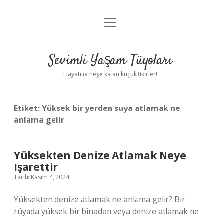
menüyü
Anasayfa
aç
Gizlilik Politikası
Sevimli Yaşam Tüyoları
Yasal Uyarı
Hayatına neşe katan küçük fikirler!
Hakkımızda
Etiket:
Yüksek bir yerden suya atlamak ne
anlama gelir
Yüksekten Denize Atlamak Neye
Işarettir
Tarih: Kasım 4, 2024
Yüksekten denize atlamak ne anlama gelir? Bir
rüyada yüksek bir binadan veya denize atlamak ne