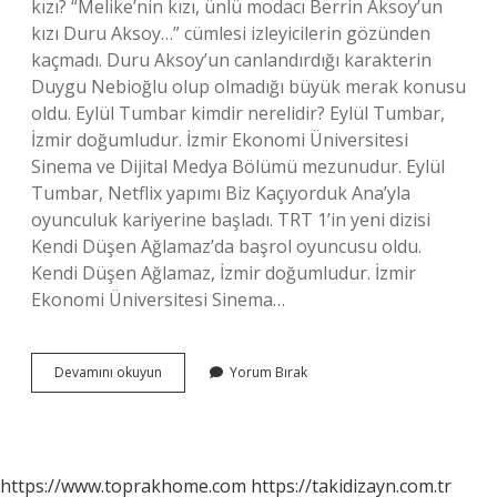
kızı? “Melike’nin kızı, ünlü modacı Berrin Aksoy’un
kızı Duru Aksoy…” cümlesi izleyicilerin gözünden
kaçmadı. Duru Aksoy’un canlandırdığı karakterin
Duygu Nebioğlu olup olmadığı büyük merak konusu
oldu. Eylül Tumbar kimdir nerelidir? Eylül Tumbar,
İzmir doğumludur. İzmir Ekonomi Üniversitesi
Sinema ve Dijital Medya Bölümü mezunudur. Eylül
Tumbar, Netflix yapımı Biz Kaçıyorduk Ana’yla
oyunculuk kariyerine başladı. TRT 1’in yeni dizisi
Kendi Düşen Ağlamaz’da başrol oyuncusu oldu.
Kendi Düşen Ağlamaz, İzmir doğumludur. İzmir
Ekonomi Üniversitesi Sinema…
Yalan
Devamını okuyun
Yorum Bırak
Duru
Kim
https://www.toprakhome.com
https://takidizayn.com.tr