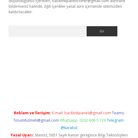
düşündüğünüz içerikleri,
backlinkpanelicomtr@gmail.com
adresine
bildirmeniz halinde, ilgili içerikler yasal süre içerisinde sitemizden
kaldırılacaktır.
Arama
etci
Reklam ve İletişim:
E-mail:
backlinkpaneli@gmail.com
Teams:
forumhizmeti@gmail.com
Whatsapp: 0262 606 0 726
Telegram:
@karabul
Yasal Uyarı:
Sitemiz, 5651 Sayılı Kanun gereğince Bilgi Teknolojileri