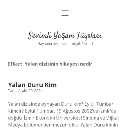
menüyü
Anasayfa
aç
Gizlilik Politikası
Sevimli Yaşam Tüyoları
Yasal Uyarı
Hayatına neşe katan küçük fikirler!
Hakkımızda
Etiket:
Yalan dizisinin hikayesi nedir
Yalan Duru Kim
Tarih: Aralık 20, 2024
Yalan dizisinde oynayan Duru kim? Eylül Tumbar
kimdir? Eylül Tumbar, 19 Ağustos 2002’de İzmir’de
doğdu. İzmir Ekonomi Üniversitesi Sinema ve Dijital
Medya bölümünden mezun oldu. Yalan Duru kimin