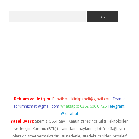
Arama
etci
Reklam ve İletişim:
E-mail:
backlinkpaneli@gmail.com
Teams:
forumhizmeti@gmail.com
Whatsapp: 0262 606 0 726
Telegram:
@karabul
Yasal Uyarı:
Sitemiz, 5651 Sayılı Kanun gereğince Bilgi Teknolojileri
ve İletişim Kurumu (BTK) tarafından onaylanmış bir Yer Sağlayıcı
olarak hizmet vermektedir. Bu nedenle, sitedeki içerikleri proaktif