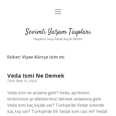
menüyü
Anasayfa
aç
Gizlilik Politikası
Sevimli Yaşam Tüyoları
Yasal Uyarı
Hayatına neşe katan küçük fikirler!
Hakkımızda
Etiket:
Viyan Kürtçe isim mi
Veda Ismi Ne Demek
Tarih: Ekim 15, 2024
Veda ismi ne anlama gelir? Veda, ayrılırken
birbirimize iyi dileklerimizi iletmek anlamına gelir.
Veda ismi kaç kişide var? Türkiye’de Vedat isminde
kaç kişi var? Türkiye’de 69. Vedat ismi caiz mi? Vedat