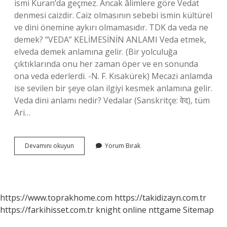
ismi Kuran’da geçmez. Ancak âlimlere göre Vedat
denmesi caizdir. Caiz olmasının sebebi ismin kültürel
ve dini önemine aykırı olmamasıdır. TDK da veda ne
demek? “VEDA” KELİMESİNİN ANLAMI Veda etmek,
elveda demek anlamına gelir. (Bir yolculuğa
çıktıklarında onu her zaman öper ve en sonunda
ona veda ederlerdi. -N. F. Kısakürek) Mecazi anlamda
ise sevilen bir şeye olan ilgiyi kesmek anlamına gelir.
Veda dini anlamı nedir? Vedalar (Sanskritçe: वेद), tüm
Ari…
Veda
Devamını okuyun
Yorum Bırak
Ismi
Ne
Demek
https://www.toprakhome.com
https://takidizayn.com.tr
https://farkihisset.com.tr
knight online
nttgame
Sitemap