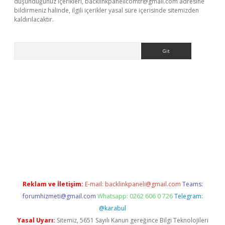
düşündüğünüz içerikleri,
backlinkpanelicomtr@gmail.com
adresine
bildirmeniz halinde, ilgili içerikler yasal süre içerisinde sitemizden
kaldırılacaktır.
Arama
tci
Reklam ve İletişim:
E-mail:
backlinkpaneli@gmail.com
Teams:
forumhizmeti@gmail.com
Whatsapp: 0262 606 0 726
Telegram:
@karabul
Yasal Uyarı:
Sitemiz, 5651 Sayılı Kanun gereğince Bilgi Teknolojileri