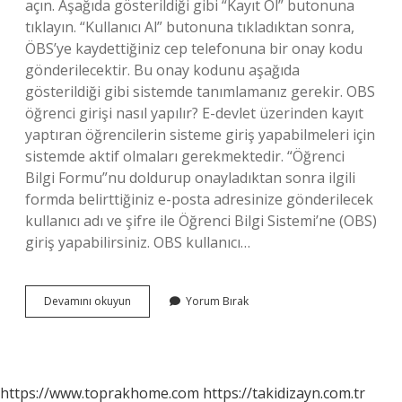
açın. Aşağıda gösterildiği gibi “Kayıt Ol” butonuna
tıklayın. “Kullanıcı Al” butonuna tıkladıktan sonra,
ÖBS’ye kaydettiğiniz cep telefonuna bir onay kodu
gönderilecektir. Bu onay kodunu aşağıda
gösterildiği gibi sistemde tanımlamanız gerekir. OBS
öğrenci girişi nasıl yapılır? E-devlet üzerinden kayıt
yaptıran öğrencilerin sisteme giriş yapabilmeleri için
sistemde aktif olmaları gerekmektedir. “Öğrenci
Bilgi Formu”nu doldurup onayladıktan sonra ilgili
formda belirttiğiniz e-posta adresinize gönderilecek
kullanıcı adı ve şifre ile Öğrenci Bilgi Sistemi’ne (OBS)
giriş yapabilirsiniz. OBS kullanıcı…
Obs
Devamını okuyun
Yorum Bırak
De
Kullanıcı
Adı
Nedir
https://www.toprakhome.com
https://takidizayn.com.tr