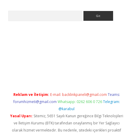
Arama
betci
Reklam ve İletişim:
E-mail:
backlinkpaneli@gmail.com
Teams:
forumhizmeti@gmail.com
Whatsapp: 0262 606 0 726
Telegram:
@karabul
Yasal Uyarı:
Sitemiz, 5651 Sayılı Kanun gereğince Bilgi Teknolojileri
ve İletişim Kurumu (BTK) tarafından onaylanmış bir Yer Sağlayıcı
olarak hizmet vermektedir. Bu nedenle, sitedeki içerikleri proaktif