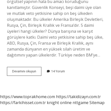
örgütsel yapının hala bu amacı koruduğunu
kanıtlamıştır. Güvenlik Konseyi, beşi daimi üye olan
ve mutlak veto yetkisine sahip on beş ülkeden
oluşmaktadır. Bu ülkeler Amerika Birleşik Devletleri,
Rusya, Çin, Birleşik Krallık ve Fransa’dır. 5 daimi
üyeleri hangi ülkeler? Dünya barışına ve karşıt
görüşlere katkı. Daimi veto yetkisine sahip beş ülke,
ABD, Rusya, Çin, Fransa ve Birleşik Krallık, aynı
zamanda dünyanın en yüksek silah üretim ve
dağıtımını yapan ülkelerdir. Türkiye neden BM’ye…
Ukrayna
Devamını okuyun
14 Yorum
Birleşmiş
Milletler
Üyesi
Mi
https://www.toprakhome.com
https://takidizayn.com.tr
https://farkihisset.com.tr
knight online
nttgame
Sitemap