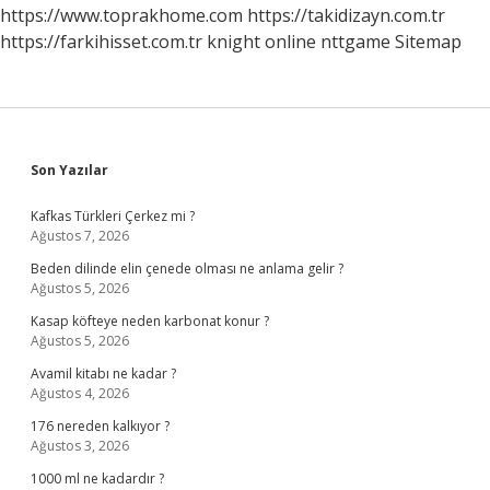
Bırakılır
https://www.toprakhome.com
https://takidizayn.com.tr
Samsung
https://farkihisset.com.tr
knight online
nttgame
Sitemap
Sidebar
Son Yazılar
Kafkas Türkleri Çerkez mi ?
Ağustos 7, 2026
Beden dilinde elin çenede olması ne anlama gelir ?
Ağustos 5, 2026
Kasap köfteye neden karbonat konur ?
Ağustos 5, 2026
Avamil kitabı ne kadar ?
Ağustos 4, 2026
176 nereden kalkıyor ?
Ağustos 3, 2026
1000 ml ne kadardır ?