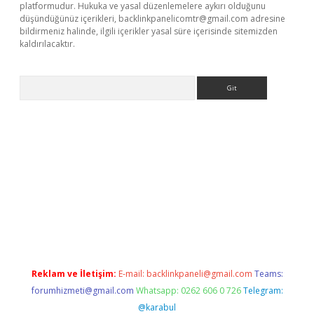
platformudur. Hukuka ve yasal düzenlemelere aykırı olduğunu
düşündüğünüz içerikleri,
backlinkpanelicomtr@gmail.com
adresine
bildirmeniz halinde, ilgili içerikler yasal süre içerisinde sitemizden
kaldırılacaktır.
Arama
etci
Reklam ve İletişim:
E-mail:
backlinkpaneli@gmail.com
Teams:
forumhizmeti@gmail.com
Whatsapp: 0262 606 0 726
Telegram:
@karabul