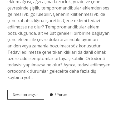
eklem ağrısı, ağzı açmada zorluk, yüzde ve çene
çevresinde şişlik, temporomandibular eklemden ses
gelmesi vb. görülebilir. Çenenin kilitlenmesi vb. de
çene rahatsızlığına işarettir. Çene eklemi tedavi
edilmezse ne olur? Temporomandibular eklem
bozukluğunda, alt ve üst çeneleri birbirine bağlayan
çene eklemi ile çevre doku arasındaki uyumun
aniden veya zamanla bozulması söz konusudur.
Tedavi edilmezse çene tıkanıklıkları da dahil olmak
üzere ciddi semptomlar ortaya çıkabilir. Ortodonti
tedavisi yapılmazsa ne olur? Ayrıca, tedavi edilmeyen
ortodontik durumlar gelecekte daha fazla diş
kaybına yol…
Çene
Devamını okuyun
8 Yorum
Bozukluğu
Tedavi
Edilmezse
Ne