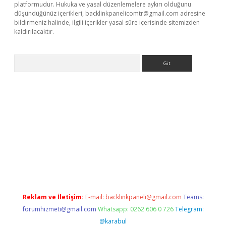
platformudur. Hukuka ve yasal düzenlemelere aykırı olduğunu
düşündüğünüz içerikleri,
backlinkpanelicomtr@gmail.com
adresine
bildirmeniz halinde, ilgili içerikler yasal süre içerisinde sitemizden
kaldırılacaktır.
Arama
etci
Reklam ve İletişim:
E-mail:
backlinkpaneli@gmail.com
Teams:
forumhizmeti@gmail.com
Whatsapp: 0262 606 0 726
Telegram:
@karabul