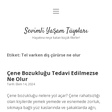
menüyü
Anasayfa
aç
Gizlilik Politikası
Sevimli Yaşam Tüyoları
Yasal Uyarı
Hayatına neşe katan küçük fikirler!
Hakkımızda
Etiket:
Tel varken diş çürürse ne olur
Çene Bozukluğu Tedavi Edilmezse
Ne Olur
Tarih: Ekim 14, 2024
Çene bozukluğu nelere yol açar? Çene rahatsızlığı
olan kişilerde yemek yemede ve esnemede zorluk,
sıkmaya bağlı yüz kaslarında ve şakaklarda ağrı,