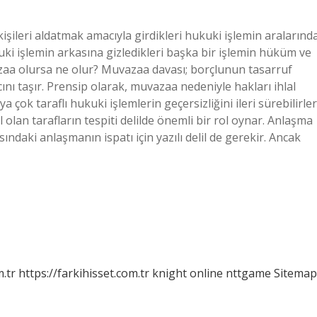
ileri aldatmak amacıyla girdikleri hukuki işlemin aralarınd
i işlemin arkasına gizledikleri başka bir işlemin hüküm ve
aa olursa ne olur? Muvazaa davası; borçlunun tasarruf
ını taşır. Prensip olarak, muvazaa nedeniyle hakları ihlal
a çok taraflı hukuki işlemlerin geçersizliğini ileri sürebilirler
olan tarafların tespiti delilde önemli bir rol oynar. Anlaşma
ındaki anlaşmanın ispatı için yazılı delil de gerekir. Ancak
m.tr
https://farkihisset.com.tr
knight online
nttgame
Sitemap