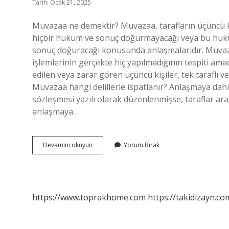
Tarih: Ocak 21, 2025
Muvazaa ne demektir? Muvazaa, tarafların üçüncü kiş
hiçbir hüküm ve sonuç doğurmayacağı veya bu hukuk
sonuç doğuracağı konusunda anlaşmalarıdır. Muvaz
işlemlerinin gerçekte hiç yapılmadığının tespiti amac
edilen veya zarar gören üçüncü kişiler, tek taraflı vey
Muvazaa hangi delillerle ispatlanır? Anlaşmaya dahil 
sözleşmesi yazılı olarak düzenlenmişse, taraflar aras
anlaşmaya…
Muvazaa
Devamını okuyun
Yorum Bırak
Ne
Anlama
Gelir
https://www.toprakhome.com
https://takidizayn.co