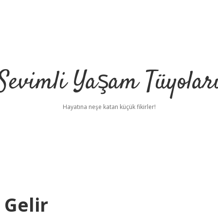
Sevimli Yaşam Tüyolar
Hayatına neşe katan küçük fikirler!
Gelir