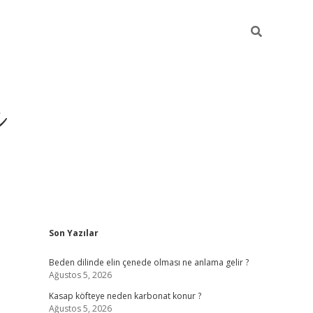
ı
Sidebar
Son Yazılar
betci
Beden dilinde elin çenede olması ne anlama gelir ?
Ağustos 5, 2026
Kasap köfteye neden karbonat konur ?
Ağustos 5, 2026