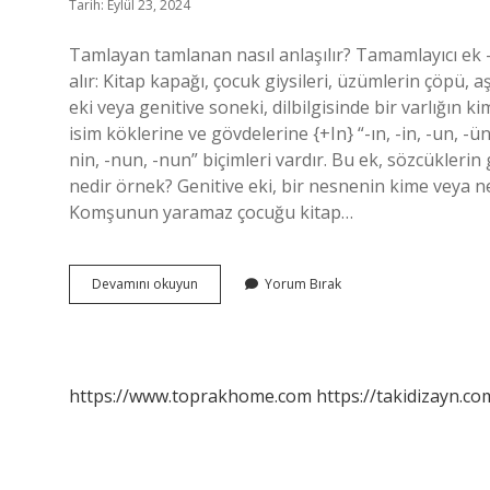
Tarih: Eylül 23, 2024
Tamlayan tamlanan nasıl anlaşılır? Tamamlayıcı ek -in 
alır: Kitap kapağı, çocuk giysileri, üzümlerin çöpü,
eki veya genitive soneki, dilbilgisinde bir varlığın 
isim köklerine ve gövdelerine {+In} “-ın, -in, -un, -ü
nin, -nun, -nun” biçimleri vardır. Bu ek, sözcüklerin
nedir örnek? Genitive eki, bir nesnenin kime veya neye
Komşunun yaramaz çocuğu kitap…
Tamlayan
Devamını okuyun
Yorum Bırak
Ve
Tamlanan
Nasıl
Ayırt
Edilir
https://www.toprakhome.com
https://takidizayn.co