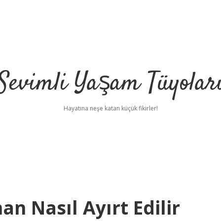
Sevimli Yaşam Tüyolar
Hayatına neşe katan küçük fikirler!
 Nasıl Ayırt Edilir