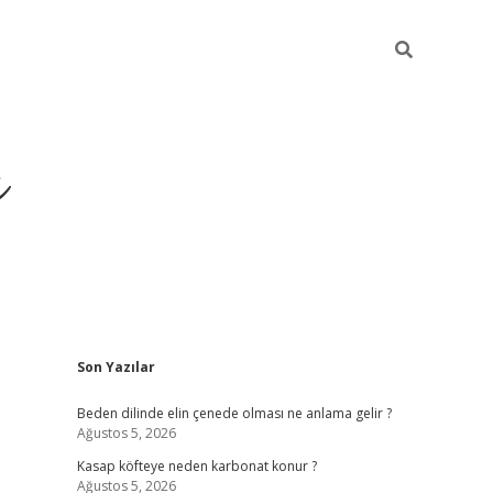
ı
Sidebar
Son Yazılar
betci
Beden dilinde elin çenede olması ne anlama gelir ?
Ağustos 5, 2026
Kasap köfteye neden karbonat konur ?
Ağustos 5, 2026