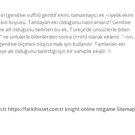
(genitive suffix) genitif ekini, tamamlayıcı ek -i iyelik ekini
 aşkın büyüsü. Tamlayan eki olduğunu nasıl anlarız? Genitive
kime ait olduğunu belirten bu ek, Türkçe’de ünsüzlerle biten
n” ve ünlülerle bitenlerden sonra {+nIn} olarak eklenir. “-nın, 
 genitive biçimini oluşturmak için kullanılır. Tamlanan eki
 ait olduğunu belirttiği için bir sahiplik ekidir. 1-
m.tr
https://farkihisset.com.tr
knight online
nttgame
Sitemap