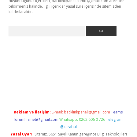
düşündüğünüz içerikleri,
backlinkpanelicomtr@gmail.com
adresine
bildirmeniz halinde, ilgili içerikler yasal süre içerisinde sitemizden
kaldırılacaktır.
Arama
tci
Reklam ve İletişim:
E-mail:
backlinkpaneli@gmail.com
Teams:
forumhizmeti@gmail.com
Whatsapp: 0262 606 0 726
Telegram:
@karabul
Yasal Uyarı:
Sitemiz, 5651 Sayılı Kanun gereğince Bilgi Teknolojileri