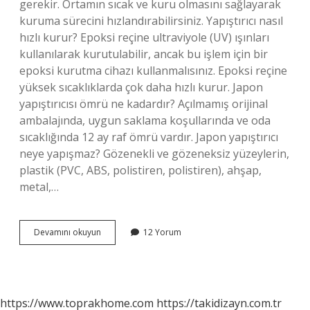
gerekir. Ortamın sıcak ve kuru olmasını sağlayarak
kuruma sürecini hızlandırabilirsiniz. Yapıştırıcı nasıl
hızlı kurur? Epoksi reçine ultraviyole (UV) ışınları
kullanılarak kurutulabilir, ancak bu işlem için bir
epoksi kurutma cihazı kullanmalısınız. Epoksi reçine
yüksek sıcaklıklarda çok daha hızlı kurur. Japon
yapıştırıcısı ömrü ne kadardır? Açılmamış orijinal
ambalajında, uygun saklama koşullarında ve oda
sıcaklığında 12 ay raf ömrü vardır. Japon yapıştırıcı
neye yapışmaz? Gözenekli ve gözeneksiz yüzeylerin,
plastik (PVC, ABS, polistiren, polistiren), ahşap,
metal,…
Japon
Devamını okuyun
12 Yorum
Yapıştırıcısı
Kaç
Dk
Da
Kurur
https://www.toprakhome.com
https://takidizayn.com.tr