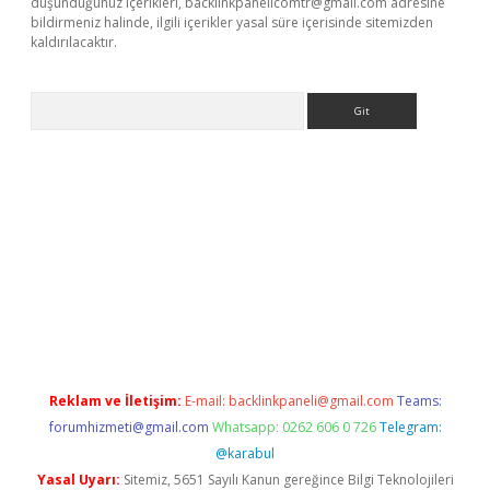
düşündüğünüz içerikleri,
backlinkpanelicomtr@gmail.com
adresine
bildirmeniz halinde, ilgili içerikler yasal süre içerisinde sitemizden
kaldırılacaktır.
Arama
betci
Reklam ve İletişim:
E-mail:
backlinkpaneli@gmail.com
Teams:
forumhizmeti@gmail.com
Whatsapp: 0262 606 0 726
Telegram:
@karabul
Yasal Uyarı:
Sitemiz, 5651 Sayılı Kanun gereğince Bilgi Teknolojileri