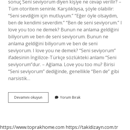
sonuç Seni seviyorum diyen kişiye ne cevap verilir? –
Tüm otoritem seninle. Karşılıklıysa, şöyle olabilir:
“Seni sevdiğim için mutluyum.” “Eğer öyle olsaydım,
ben de kendimi severdim.” “Ben de seni seviyorum.” I
love you too ne demek? Bunun ne anlama geldiğini
biliyorum ve ben de seni seviyorum. Bunun ne
anlama geldiğini biliyorum ve ben de seni
seviyorum. I love you ne demek? “Seni seviyorum”
ifadesinin İngilizce-Türkçe sözlükteki anlamı “Seni
seviyorum”dur. – Ağlama. Love you too mu? Birisi
“Seni seviyorum” dediğinde, genellikle “Ben de” gibi
narsistik…
I
Devamını okuyun
Yorum Bırak
Love
You
Diyen
Birine
Ne
https://www.toprakhome.com
https://takidizayn.com.tr
Cevap