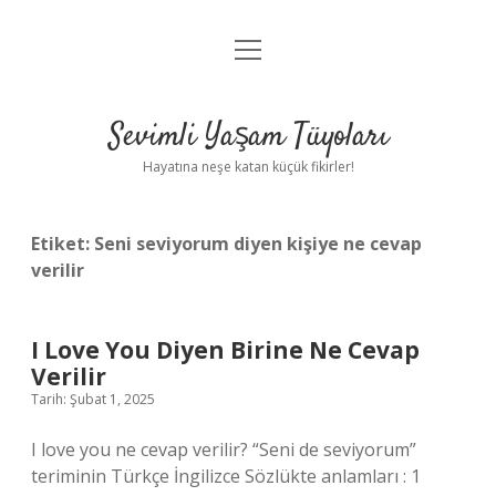
menüyü
Anasayfa
aç
Gizlilik Politikası
Sevimli Yaşam Tüyoları
Yasal Uyarı
Hayatına neşe katan küçük fikirler!
Hakkımızda
Etiket:
Seni seviyorum diyen kişiye ne cevap
verilir
I Love You Diyen Birine Ne Cevap
Verilir
Tarih: Şubat 1, 2025
I love you ne cevap verilir? “Seni de seviyorum”
teriminin Türkçe İngilizce Sözlükte anlamları : 1