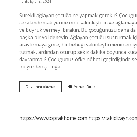
Tarih: Eylül 8, 2024
Sürekli ağlayan çocuğa ne yapmak gerekir? Çocuğu
cezalandırmak yerine onu sakinleştirin ve ağlamaya 
ve buyruk vermeyi bırakın. Bu çocuğunuzu daha da k
başka bir yol deneyin. Ağlayan çocuğu susturmak içi
araştırmaya göre, bir bebeği sakinleştirmenin en i
tutmak, ardından oturup sekiz dakika boyunca kucağ
davranmalı? Çocuğunuz öfke nöbeti geçirdiğinde serg
bu yüzden çocuğa…
Çok
Devamını okuyun
Yorum Bırak
Ağlayan
Çocuğa
Ne
Iyi
Gelir
https://www.toprakhome.com
https://takidizayn.co