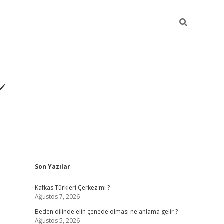
ı
Sidebar
Son Yazılar
betci
Kafkas Türkleri Çerkez mi ?
Ağustos 7, 2026
Beden dilinde elin çenede olması ne anlama gelir ?
Ağustos 5, 2026