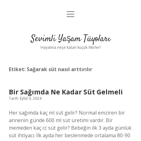
menüyü
Anasayfa
aç
Gizlilik Politikası
Sevimli Yaşam Tüyoları
Yasal Uyarı
Hayatına neşe katan küçük fikirler!
Hakkımızda
Etiket:
Sağarak süt nasıl arttırılır
Bir Sağımda Ne Kadar Süt Gelmeli
Tarih: Eylül 9, 2024
Her sağımda kaç ml süt gelir? Normal emziren bir
annenin günde 600 ml süt üretimi vardır. Bir
memeden kaç cc süt gelir? Bebeğin ilk 3 ayda günlük
süt ihtiyacı: İlk ayda her beslenmede ortalama 80-90