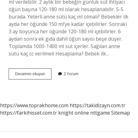
ml verilebilir. 2 aylık bir bebeğin günlük süt ihtiyacı
öğün başına 120-180 ml olarak hesaplanabilir. 5-5
burada. Yeterli anne sütü kaç ml olmalı? Bebekler ilk
ayda her öğünde 150 ml’ye kadar içebilirler. Sonraki
3 ay boyunca her öğünde 120-180 ml içebilirler. 6
aydan sonra ek gıda dahil öğün sayısı beşe düşer.
Toplamda 1000-1400 ml süt içerler. Sağılan anne
sütü kaç cc verilmeli Hesaplama? Bebek ilk…
Bir
Devamını okuyun
2 Yorum
Sağımda
Ne
Kadar
Süt
Gelmeli
https://www.toprakhome.com
https://takidizayn.com.tr
https://farkihisset.com.tr
knight online
nttgame
Sitemap