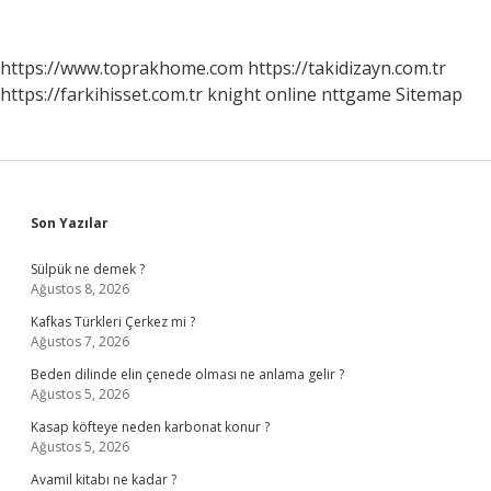
Adımları
Nelerdir
https://www.toprakhome.com
https://takidizayn.com.tr
https://farkihisset.com.tr
knight online
nttgame
Sitemap
Sidebar
Son Yazılar
Sülpük ne demek ?
Ağustos 8, 2026
Kafkas Türkleri Çerkez mi ?
Ağustos 7, 2026
Beden dilinde elin çenede olması ne anlama gelir ?
Ağustos 5, 2026
Kasap köfteye neden karbonat konur ?
Ağustos 5, 2026
Avamil kitabı ne kadar ?