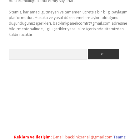
bu sorumluluğu kabul etmiş sayılırlar.
Sitemiz, kar amacı gütmeyen ve tamamen ücretsiz bir bilgi paylaşım
platformudur. Hukuka ve yasal düzenlemelere aykırı olduğunu
düşündüğünüz içerikleri,
backlinkpanelicomtr@gmail.com
adresine
bildirmeniz halinde, ilgili içerikler yasal süre içerisinde sitemizden
kaldırılacaktır.
Arama
etci
Reklam ve İletişim:
E-mail:
backlinkpaneli@gmail.com
Teams: