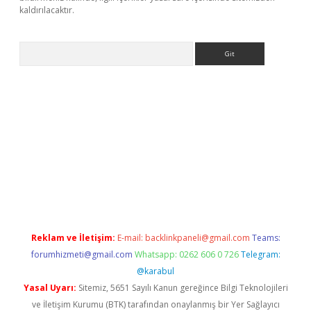
kaldırılacaktır.
Arama
betci
Reklam ve İletişim:
E-mail:
backlinkpaneli@gmail.com
Teams:
forumhizmeti@gmail.com
Whatsapp: 0262 606 0 726
Telegram:
@karabul
Yasal Uyarı:
Sitemiz, 5651 Sayılı Kanun gereğince Bilgi Teknolojileri
ve İletişim Kurumu (BTK) tarafından onaylanmış bir Yer Sağlayıcı