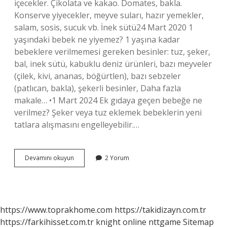
içecekler. Çikolata ve kakao. Domates, bakla.
Konserve yiyecekler, meyve suları, hazır yemekler,
salam, sosis, sucuk vb. İnek sütü24 Mart 2020 1
yaşındaki bebek ne yiyemez? 1 yaşına kadar
bebeklere verilmemesi gereken besinler: tuz, şeker,
bal, inek sütü, kabuklu deniz ürünleri, bazı meyveler
(çilek, kivi, ananas, böğürtlen), bazı sebzeler
(patlıcan, bakla), şekerli besinler, Daha fazla
makale… •1 Mart 2024 Ek gıdaya geçen bebeğe ne
verilmez? Şeker veya tuz eklemek bebeklerin yeni
tatlara alışmasını engelleyebilir.…
Bebeklere
Devamını okuyun
2 Yorum
Ne
Verilmez
https://www.toprakhome.com
https://takidizayn.com.tr
https://farkihisset.com.tr
knight online
nttgame
Sitemap