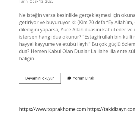
Tarih: Ocak 13, 2025
Ne isteğin varsa kesinlikle gerçekleşmesi için okun
getiriyor ve buyuruyor ki: (Kim 70 defa “Ey Allah’ım
dilediğini yaparsa, Yüce Allah duasını kabul eder ve di
istersen hangi dua okunur? “Estagfirullah bin külli ma
hayyel kayyume ve etübü ileyh.” Bu çok güçlü özle
dua? Hemen Kabul Olan Dualar La ilahe illa ente s
balığın…
Ne
Devamını okuyun
Yorum Bırak
Niyetle
Okunursa
Kabul
Olan
Dua
https://www.toprakhome.com
https://takidizayn.co