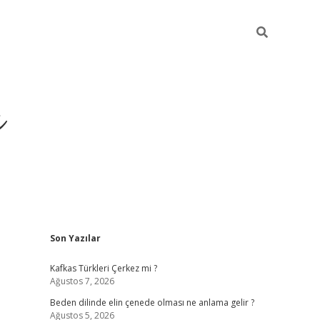
ı
Sidebar
Son Yazılar
betci
Kafkas Türkleri Çerkez mi ?
Ağustos 7, 2026
Beden dilinde elin çenede olması ne anlama gelir ?
Ağustos 5, 2026