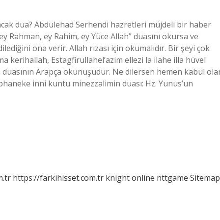
acak dua? Abdulehad Serhendi hazretleri müjdeli bir haber
, ey Rahman, ey Rahim, ey Yüce Allah” duasını okursa ve
lediğini ona verir. Allah rızası için okumalıdır. Bir şeyi çok
 kerihallah, Estagfirullahel’azim ellezi la ilahe illa hüvel
m duasının Arapça okunuşudur. Ne dilersen hemen kabul ola
übhaneke inni kuntu minezzalimin duası: Hz. Yunus’un
m.tr
https://farkihisset.com.tr
knight online
nttgame
Sitemap