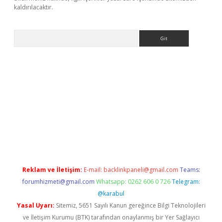
kaldırılacaktır.
Arama
etci
Reklam ve İletişim:
E-mail:
backlinkpaneli@gmail.com
Teams:
forumhizmeti@gmail.com
Whatsapp: 0262 606 0 726
Telegram:
@karabul
Yasal Uyarı:
Sitemiz, 5651 Sayılı Kanun gereğince Bilgi Teknolojileri
ve İletişim Kurumu (BTK) tarafından onaylanmış bir Yer Sağlayıcı