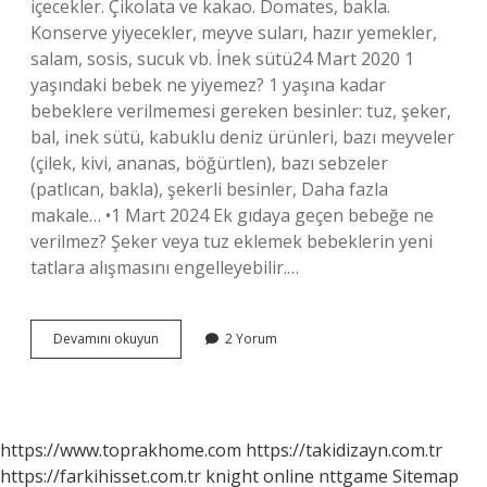
içecekler. Çikolata ve kakao. Domates, bakla.
Konserve yiyecekler, meyve suları, hazır yemekler,
salam, sosis, sucuk vb. İnek sütü24 Mart 2020 1
yaşındaki bebek ne yiyemez? 1 yaşına kadar
bebeklere verilmemesi gereken besinler: tuz, şeker,
bal, inek sütü, kabuklu deniz ürünleri, bazı meyveler
(çilek, kivi, ananas, böğürtlen), bazı sebzeler
(patlıcan, bakla), şekerli besinler, Daha fazla
makale… •1 Mart 2024 Ek gıdaya geçen bebeğe ne
verilmez? Şeker veya tuz eklemek bebeklerin yeni
tatlara alışmasını engelleyebilir.…
Bebeklere
Devamını okuyun
2 Yorum
Ne
Verilmez
https://www.toprakhome.com
https://takidizayn.com.tr
https://farkihisset.com.tr
knight online
nttgame
Sitemap